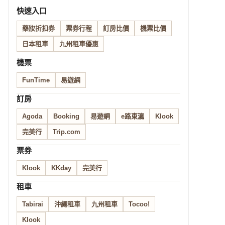
快速入口
藥妝折扣券
票券行程
訂房比價
機票比價
日本租車
九州租車優惠
機票
FunTime
易遊網
訂房
Agoda
Booking
易遊網
e路東瀛
Klook
完美行
Trip.com
票券
Klook
KKday
完美行
租車
Tabirai
沖繩租車
九州租車
Tocoo!
Klook