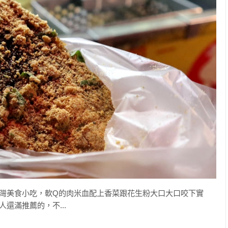
灣美食小吃，軟Q的肉米血配上香菜跟花生粉大口大口咬下實
還滿推薦的，不...