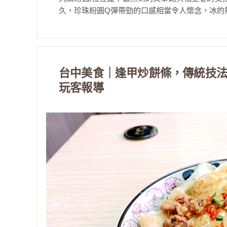
久，珍珠粉圓Q彈帶勁的口感相當令人懷念，冰的熱
台中美食｜逢甲炒餅條，傳統技
玩客報導