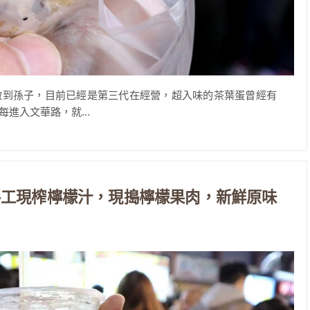
做到孫子，目前已經是第三代在經營，超入味的茶葉蛋曾經有
進入文華路，就...
手工現榨檸檬汁，現搗檸檬果肉，新鮮原味