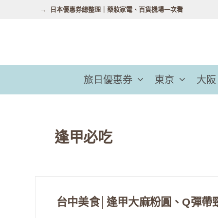
跳
日本優惠券總整理｜藥妝家電、百貨機場一次看
至
主
要
內
容
旅日優惠券
東京
大阪
逢甲必吃
台中美食│逢甲大麻粉圓、Q彈帶