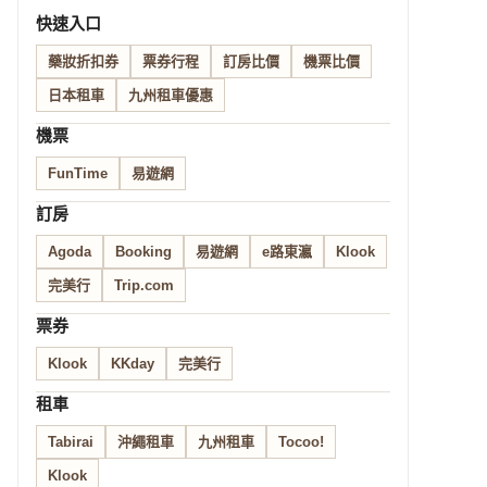
快速入口
藥妝折扣券
票券行程
訂房比價
機票比價
日本租車
九州租車優惠
機票
FunTime
易遊網
訂房
Agoda
Booking
易遊網
e路東瀛
Klook
完美行
Trip.com
票券
Klook
KKday
完美行
租車
Tabirai
沖繩租車
九州租車
Tocoo!
Klook