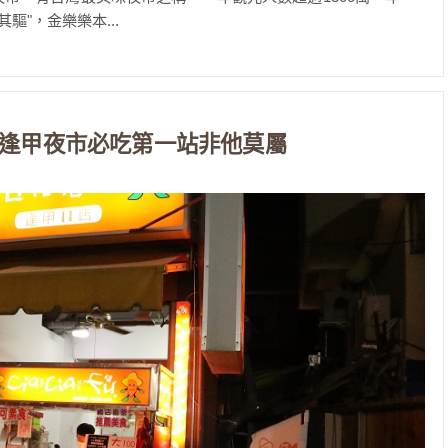
驅"，金樂樂本...
薯條，逢甲夜市必吃第一站非他莫屬