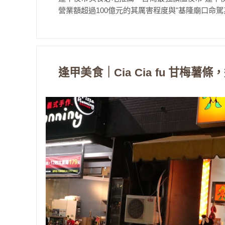
營業額超過100億元的其厲害程度與"基隆廟口命駕其
逢甲美食｜Cia Cia fu 甘梅