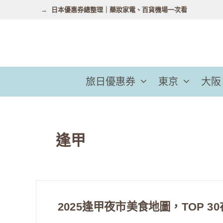
跳
日本優惠券總整理｜藥妝家電、百貨機場一次看
至
主
要
內
容
旅日優惠券
東京
大阪
逢甲
2025逢甲夜市美食地圖，TOP 