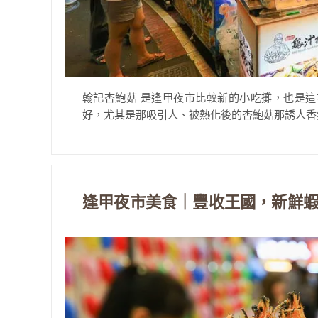
翰記杏鮑菇 是逢甲夜市比較新的小吃攤，也是
好，尤其是那吸引人、被熱化後的杏鮑菇那誘人香氣
逢甲夜市美食｜豐收王國，新鮮蝦