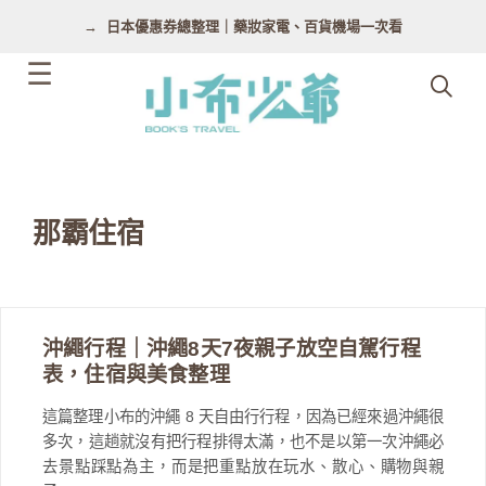
跳
日本優惠券總整理｜藥妝家電、百貨機場一次看
至
主
要
內
容
那霸住宿
沖繩行程｜沖繩8天7夜親子放空自駕行程
表，住宿與美食整理
這篇整理小布的沖繩 8 天自由行行程，因為已經來過沖繩很
多次，這趟就沒有把行程排得太滿，也不是以第一次沖繩必
去景點踩點為主，而是把重點放在玩水、散心、購物與親