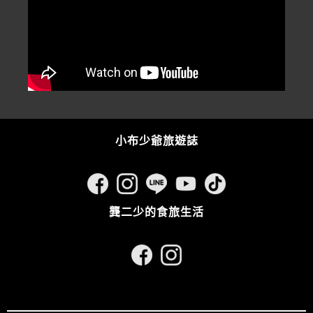
小布少爺旅遊誌
龔二少的食旅生活