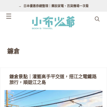
跳
日本優惠券總整理｜藥妝家電、百貨機場一次看
至
主
要
內
容
鐮倉
鎌倉景點｜灌籃高手平交道，搭江之電鐵路
旅行，順遊江之島