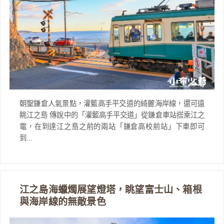
朝聖鎌倉人氣景點，灌籃高手平交道的綺麗海岸線，還可遠
眺江之島 傳說中的「灌籃高手平交道」從鎌倉車站搭乘江之
電，在到達江之島之前的兩站「鎌倉高校前站」下車即可
到...
江之島海蠟燭展望燈塔，眺望富士山、箱根
與海岸線的無敵景色