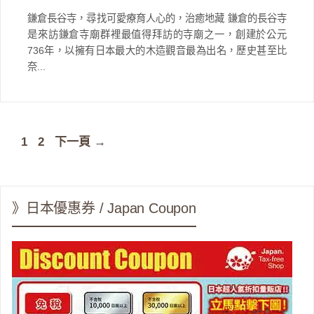
鎌倉長谷寺，尋找可愛療育人心的，治癒地藏 鎌倉的長谷寺
是來訪鎌倉寺廟群裡最值得拜訪的寺廟之一，創建於公元
736年，以擁有日本最大的木造觀音最為出名，歷史甚至比
奈...
頁
頁
1
2
下一頁
→
面
面
》日本優惠券 / Japan Coupon