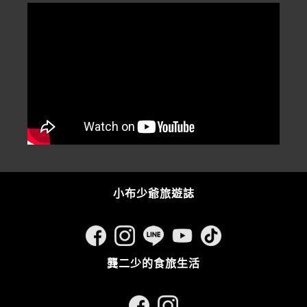
小布少爺旅遊誌
龔二少的食旅生活