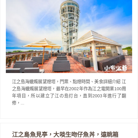
江之島海蠟燭展望燈塔，門票、點燈時間、美食詳細介紹 江
之島海蠟燭展望燈塔，最早在2002年作為江之電開業100周
年項目，所以建立了江の島灯台，直到2003年進行了翻
修，...
江之島魚見亭，大啖生吻仔魚丼，遠眺箱