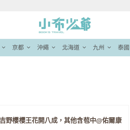
京都
沖繩
北海道
九州
泰國
/14吉野櫻櫻王花開八成，其他含苞中@佑爾康