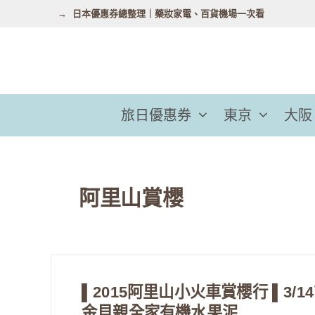
跳
日本優惠券總整理｜藥妝家電、百貨機場一次看
至
主
要
內
容
旅日優惠券
東京
大阪
阿里山賞櫻
▌2015阿里山小火車賞櫻行 ▌3
金貝親全家有機水果泥