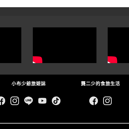
小布少爺旅遊誌
龔二少的食旅生活