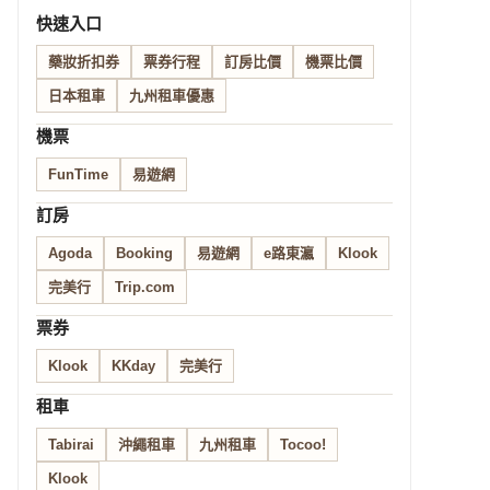
快速入口
藥妝折扣券
票券行程
訂房比價
機票比價
日本租車
九州租車優惠
機票
FunTime
易遊網
訂房
Agoda
Booking
易遊網
e路東瀛
Klook
完美行
Trip.com
票券
Klook
KKday
完美行
租車
Tabirai
沖繩租車
九州租車
Tocoo!
Klook