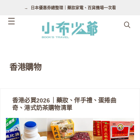
跳
日本優惠券總整理｜藥妝家電、百貨機場一次看
至
主
要
內
容
香港購物
香港必買2026｜藥妝、伴手禮、蛋捲曲
奇、港式奶茶購物清單