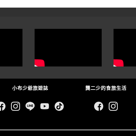
小布少爺旅遊誌
龔二少的食旅生活