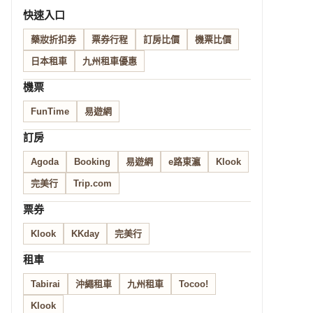
快速入口
藥妝折扣券
票券行程
訂房比價
機票比價
日本租車
九州租車優惠
機票
FunTime
易遊網
訂房
Agoda
Booking
易遊網
e路東瀛
Klook
完美行
Trip.com
票券
Klook
KKday
完美行
租車
Tabirai
沖繩租車
九州租車
Tocoo!
Klook