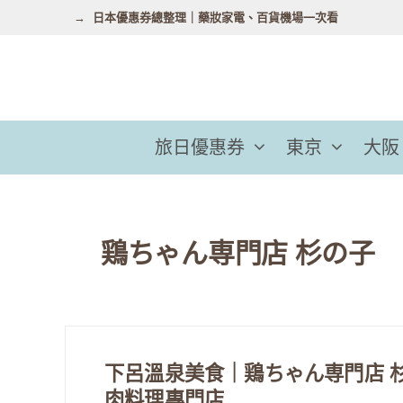
跳
日本優惠券總整理｜藥妝家電、百貨機場一次看
至
主
要
內
容
旅日優惠券
東京
大阪
鶏ちゃん専門店 杉の子
下呂溫泉美食｜鶏ちゃん専門店 
肉料理專門店