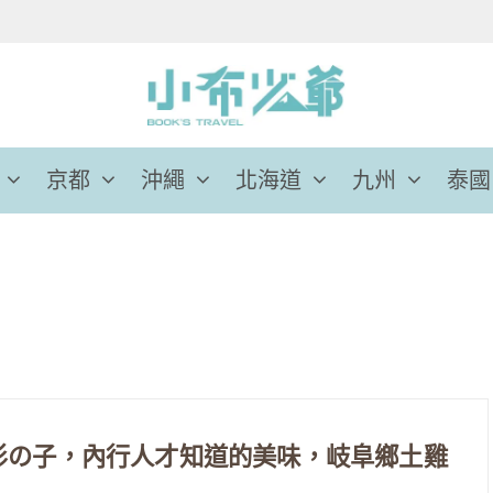
京都
沖繩
北海道
九州
泰國
杉の子，內行人才知道的美味，岐阜鄉土雞