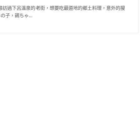
 尋訪過下呂溫泉的老街，想要吃最道地的鄉土料理，意外的搜
子，鶏ちゃ...