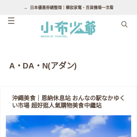
跳
日本優惠券總整理｜藥妝家電、百貨機場一次看
至
主
要
內
容
A・DA・N(アダン)
沖繩美食｜恩納休息站 おんなの駅なかゆく
い市場 超好逛人氣購物美食中繼站