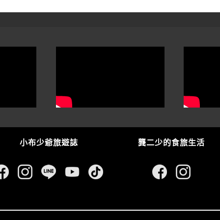
小布少爺旅遊誌
龔二少的食旅生活