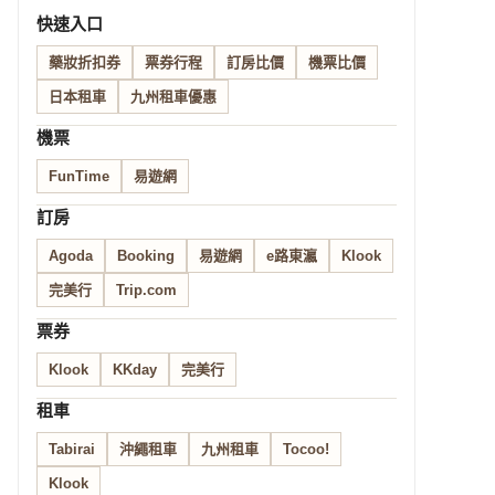
快速入口
藥妝折扣券
票券行程
訂房比價
機票比價
日本租車
九州租車優惠
機票
FunTime
易遊網
訂房
Agoda
Booking
易遊網
e路東瀛
Klook
完美行
Trip.com
票券
Klook
KKday
完美行
租車
Tabirai
沖繩租車
九州租車
Tocoo!
Klook