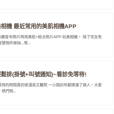
器 玩美相機 最近常用的美肌相機APP
團發布照片時用美肌+組合照片APP-玩美相機。 除了完全免
件移除...等...
iQ醫療輕鬆排(掛號+叫號通知)~看診免等待!
待的時間真的很漫長又難熬 一小間診所都擠滿了病人，大家
門時...