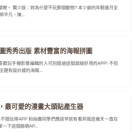
整晚。 龔少說：妳為什麼不玩那個動物? 本少爺的年輕歲月全
平凡、陳...
工廠，美圖秀秀出版 素材豐富的海報拼圖
喜歡玩手機影像編輯的人可別錯過這個超級好用的APP! 不但
題有設計感的海報...
Tee臉萌，最可愛的漫畫大頭貼產生器
不錯玩得APP 粉絲團同學們應該早就有看到我這幾天一直在
下這個臉萌AP...