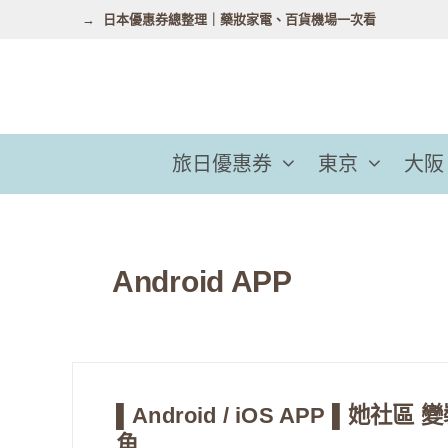
跳
日本優惠券總整理｜藥妝家電、百貨機場一次看
至
主
要
內
容
旅日優惠券
東京
大阪
Android APP
▌Android / iOS APP ▌
角….