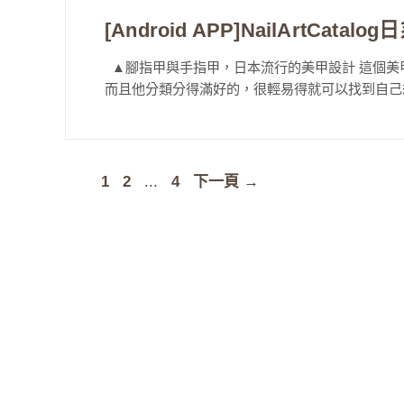
[Android APP]NailArtC
▲腳指甲與手指甲，日本流行的美甲設計 這個美
而且他分類分得滿好的，很輕易得就可以找到自己想要
頁
頁
頁
1
2
...
4
下一頁
→
面
面
面