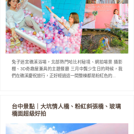
兔子迷宮礁溪浴場，北部熱門哈比村秘境、網拍場景 攝影
棚、3D奇趣屋兼具的主題餐廳 三月中龔少生日的時候，我
們在礁溪慶祝旅行，正好經過這一間整棟都是粉紅色的...
台中景點｜大坑情人橋、粉紅斜張橋、玻璃
橋面超級好拍