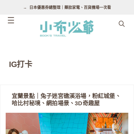
跳
日本優惠券總整理｜藥妝家電、百貨機場一次看
至
主
要
內
容
IG打卡
宜蘭景點｜兔子迷宮礁溪浴場，粉紅城堡、
哈比村秘境、網拍場景、3D奇趣屋