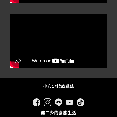
小布少爺旅遊誌
龔二少的食旅生活