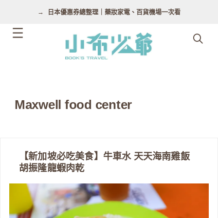
跳
日本優惠券總整理｜藥妝家電、百貨機場一次看
至
主
要
內
容
Maxwell food center
【新加坡必吃美食】牛車水 天天海南雞飯
胡振隆龍蝦肉乾