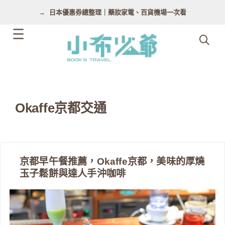
跳
日本優惠券總整理｜藥妝家電、百貨機場一次看
至
主
要
內
容
Okaffe京都交通
京都早午餐推薦，Okaffe京都，美味的厚燒
玉子鬆餅與達人手沖咖啡