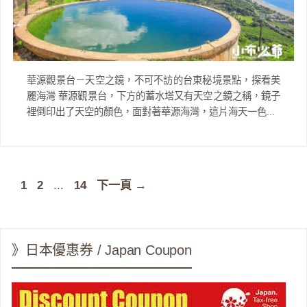
華源觀景台－天空之鏡，不可不訪的台東秘境景點，探看美
麗海灣 華源觀景台，下方的蓄水塔又有天空之鏡之稱，鏡子
裡倒印出了天空的顏色，面對著華源海灣，這片海天一色...
頁
頁
頁
1
2
...
14
下一頁
→
面
面
面
》日本優惠券 / Japan Coupon