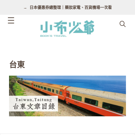
跳
日本優惠券總整理｜藥妝家電、百貨機場一次看
至
主
要
內
容
台東