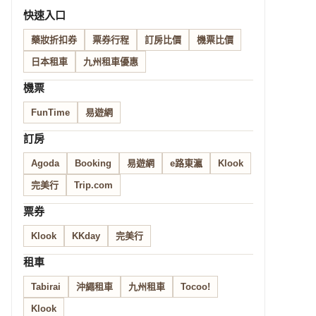
快速入口
藥妝折扣券
票券行程
訂房比價
機票比價
日本租車
九州租車優惠
機票
FunTime
易遊網
訂房
Agoda
Booking
易遊網
e路東瀛
Klook
完美行
Trip.com
票券
Klook
KKday
完美行
租車
Tabirai
沖繩租車
九州租車
Tocoo!
Klook