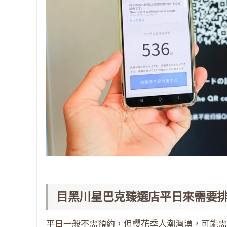
目黑川星巴克臻選店平日來需要排
平日一般不需預約，但櫻花季人潮洶湧，可能需