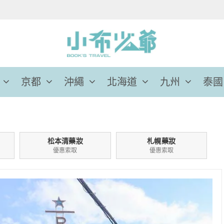
京都
沖繩
北海道
九州
泰國
松本清藥妝
札幌藥妝
優惠索取
優惠索取