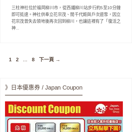
三柱神社位於福岡柳川市，從西鐵柳川站步行約5至10分鐘
即可抵達。神社供奉立花宗茂、誾千代姬與戶次道雪，因立
花宗茂曾失去領地後再次回到柳川，也讓這裡有了「復活之
神...
頁
頁
頁
1
2
...
8
下一頁
→
面
面
面
》日本優惠券 / Japan Coupon