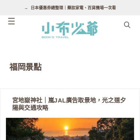
跳
日本優惠券總整理｜藥妝家電、百貨機場一次看
至
主
要
內
容
福岡景點
宮地嶽神社｜嵐JAL廣告取景地，光之道夕
陽與交通攻略