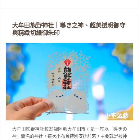
大牟田熊野神社｜導き之神、超美透明御守
與精緻切繪御朱印
大牟田熊野神社位於福岡縣大牟田市，是一座以「導きの
神」聞名的神社。這次小布會特別安排前來，主要就是被神