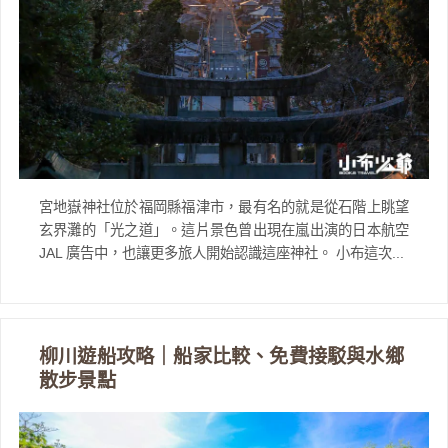
宮地嶽神社位於福岡縣福津市，最有名的就是從石階上眺望
玄界灘的「光之道」。這片景色曾出現在嵐出演的日本航空
JAL 廣告中，也讓更多旅人開始認識這座神社。 小布這次...
柳川遊船攻略｜船家比較、免費接駁與水鄉
散步景點