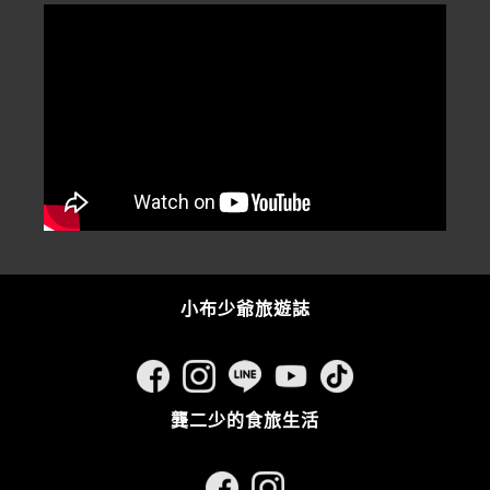
小布少爺旅遊誌
龔二少的食旅生活