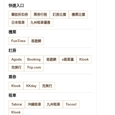
快速入口
藥妝折扣券
票券行程
訂房比價
機票比價
日本租車
九州租車優惠
機票
FunTime
易遊網
訂房
Agoda
Booking
易遊網
e路東瀛
Klook
完美行
Trip.com
票券
Klook
KKday
完美行
租車
Tabirai
沖繩租車
九州租車
Tocoo!
Klook