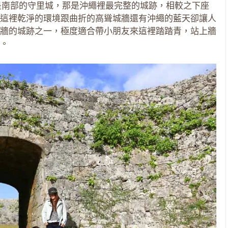
城是南部的守里城，那是沖繩裡最完整的城跡，相較之下座
這裡乾淨的環境跟曲折的高聳城牆還有沖繩的藍天卻讓人
牆的城跡之一，極度適合帶小朋友來這裡踏踏青，站上牆
。