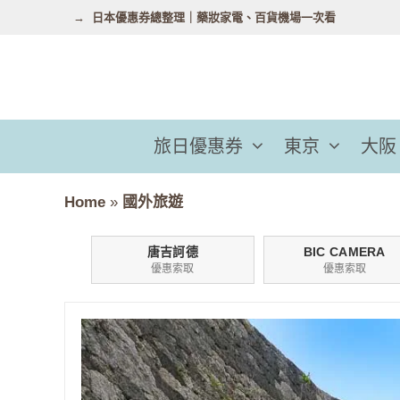
跳
日本優惠券總整理｜藥妝家電、百貨機場一次看
至
主
要
內
容
旅日優惠券
東京
大阪
Home
»
國外旅遊
唐吉訶德
BIC CAMERA
優惠索取
優惠索取