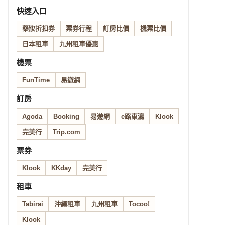
快速入口
藥妝折扣券
票券行程
訂房比價
機票比價
日本租車
九州租車優惠
機票
FunTime
易遊網
訂房
Agoda
Booking
易遊網
e路東瀛
Klook
完美行
Trip.com
票券
Klook
KKday
完美行
租車
Tabirai
沖繩租車
九州租車
Tocoo!
Klook