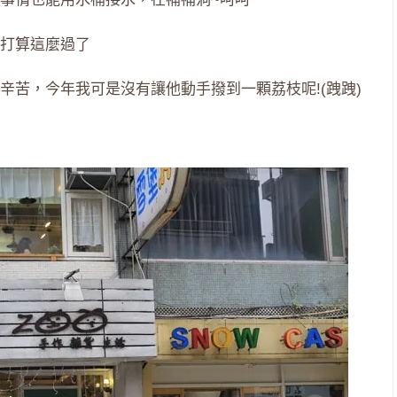
打算這麼過了
辛苦，今年我可是沒有讓他動手撥到一顆荔枝呢!(跩跩)