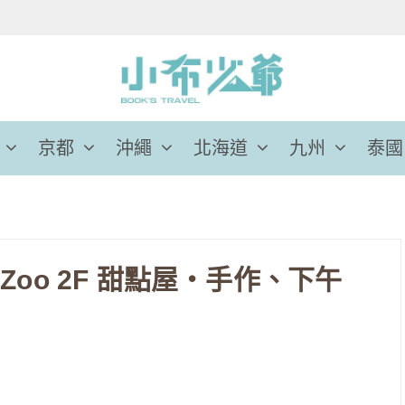
京都
沖繩
北海道
九州
泰國
 Zoo 2F 甜點屋‧手作、下午