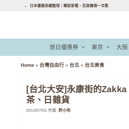
跳
日本優惠券總整理｜藥妝家電、百貨機場一次看
至
主
要
內
容
旅日優惠券
東京
大阪
Home
»
台灣自由行
»
台北
»
台北美食
[台北大安]永康街的Zakka
茶、日雜貨
2013/07/01
作者:
許小布