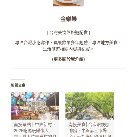
金樂樂
| 台灣美食與旅遊紀實 |
專注台灣小吃寫作，具餐飲業多年經驗，專注地方美食、
生活旅遊相關內容與紀實。
(
更多關於我介紹
)
相關文章
南投景點｜中興新村、
南投美食│合宏眼鏡咖
2025吃喝玩樂懶人
啡館、中興第三市場
包、愛上花園眷村的浪
旁、面對綠色隧道科咖