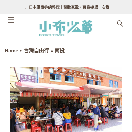
跳
日本優惠券總整理｜藥妝家電、百貨機場一次看
至
主
要
內
容
Home
»
台灣自由行
»
南投