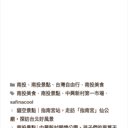
分
南投
、
南投景點
、
台灣自由行
、
南投美食
類
標
南投美食
、
南投景點
、
中興新村第一市場
、
籤
safinacool
貓空景點｜指南宮站，走訪「指南宮」仙公
廟，探訪台北好風景
南投景點│中興新村親情公園、孩子們的風箏天