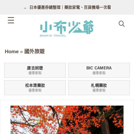
跳
日本優惠券總整理｜藥妝家電、百貨機場一次看
至
主
要
內
容
Home
»
國外旅遊
唐吉訶德
BIC CAMERA
優惠索取
優惠索取
松本清藥妝
札幌藥妝
優惠索取
優惠索取