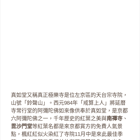
真如堂又稱真正極樂寺是位左京區的天台宗寺院，
山號「鈴聲山」。西元984年「戒算上人」將延暦
寺常行堂的阿彌陀佛如來像供奉於真如堂，是京都
六阿彌陀佛之一，千年歷史的紅葉之美與
南禪寺
、
毘沙門堂
等紅葉名都是來京都賞方的免費人氣景
點，楓紅紅似火染紅了寺院11月中是來此最佳季