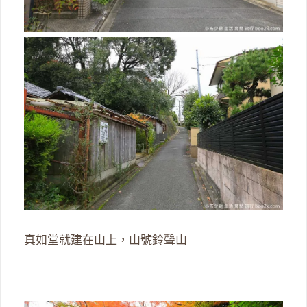
真如堂就建在山上，山號鈴聲山