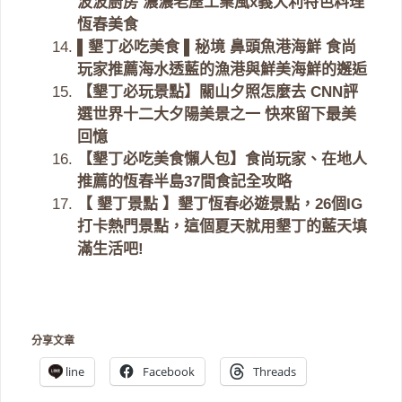
波波廚房 濃濃老屋工業風x義大利特色料理
恆春美食
▌墾丁必吃美食 ▌秘境 鼻頭魚港海鮮 食尚
玩家推薦海水透藍的漁港與鮮美海鮮的邂逅
【墾丁必玩景點】關山夕照怎麼去 CNN評
選世界十二大夕陽美景之一 快來留下最美
回憶
【墾丁必吃美食懶人包】食尚玩家、在地人
推薦的恆春半島37間食記全攻略
【 墾丁景點 】墾丁恆春必遊景點，26個IG
打卡熱門景點，這個夏天就用墾丁的藍天填
滿生活吧!
分享文章
line
Facebook
Threads