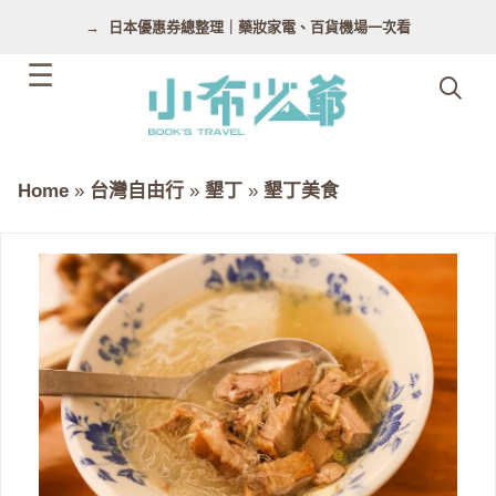
跳
日本優惠券總整理｜藥妝家電、百貨機場一次看
至
主
要
內
容
Home
»
台灣自由行
»
墾丁
»
墾丁美食