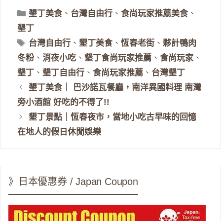
分
墾丁美食
、
台灣自由行
、
食尚玩家推薦美食
、
類
墾丁
標
台灣自由行
、
墾丁美食
、
恆春老街
、
夥計鴨肉
籤
冬粉
、
消夜小吃
、
墾丁食尚玩家推薦
、
食尚玩家
、
墾丁
、
墾丁自由行
、
食尚玩家推薦
、
台灣墾丁
墾丁美食｜ 巴沙諾瓦餐廳，南洋異國料理 南灣
旁小酒館 好吃的不得了!!
墾丁景點｜恆春夜市，當地小吃古早味的回憶
在地人的假日休閒娛樂
》日本優惠券 / Japan Coupon