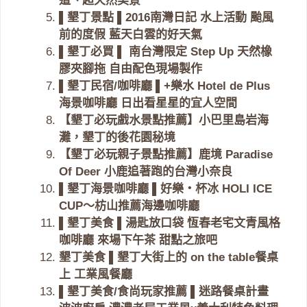
道、超天然美景
▌墾丁景點 ▌2016南灣日記 水上活動 颱風
前的度假 藍天白雲的好天氣
▌墾丁必買 ▌ 南台灣限定 Step Up 天然橡
膠夾腳拖 自由配色現場製作
▌墾丁民宿/咖啡廳 ▌+樂水 Hotel de Plus
海景咖啡廳 日出看星星的宜人空間
【墾丁必玩戲水景點推薦】小巴里島岩海
灘，墾丁的後花園秘境
【墾丁必玩親子景點推薦】鹿境 Paradise
Of Deer 小鹿追著跑的台灣小奈良
▌墾丁海景咖啡廳 ▌好樂‧杯冰 HOLI ICE
CUP～枋山推薦海邊咖啡廳
▌墾丁美食 ▌湯匙放口袋 恆春老宅文青風格
咖啡廳 來場下午茶 甜點之旅吧
墾丁美食 ▌墾丁大街上的 on the table餐桌
上 工業風餐廳
▌墾丁美食/食尚玩家推薦 ▌迷路餐桌計畫