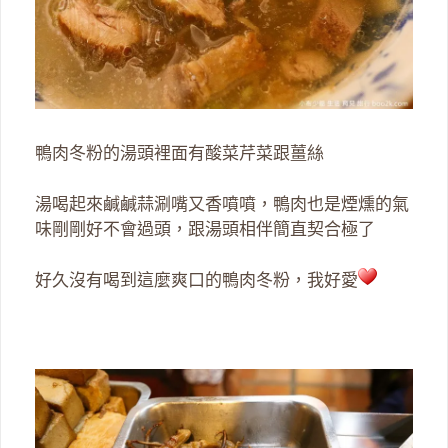
鴨肉冬粉的湯頭裡面有酸菜芹菜跟薑絲
湯喝起來鹹鹹蒜涮嘴又香噴噴，鴨肉也是煙燻的氣
味剛剛好不會過頭，跟湯頭相伴簡直契合極了
好久沒有喝到這麼爽口的鴨肉冬粉，我好愛