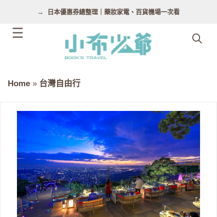
跳
日本優惠券總整理｜藥妝家電、百貨機場一次看
至
主
要
內
容
Home
»
台灣自由行