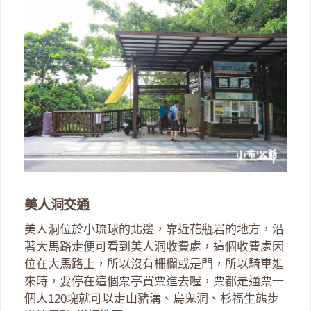
美人洞交通
美人洞位於小琉球的北邊，靠近花瓶岩的地方，沿
著大馬路走便可看到美人洞收費處，這個收費處因
位在大馬路上，所以沒有柵欄或是門，所以騎車進
來時，要停在這個票亭買票進去喔，票都是通票一
個人120塊就可以走山豬溝、烏鬼洞、杉福生態步