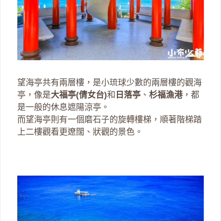
望海亭共有兩層樓，是小琉球少數的兩層樓的觀海
亭，像是
大福亭(倩女台)
和
日落亭
、
杉福漁港
，都
是一般的休息遮陽涼亭。
而望海亭則有一個磨石子的旋轉樓梯，順著階梯踏
上二樓觀看更遼闊、狀觀的景色。