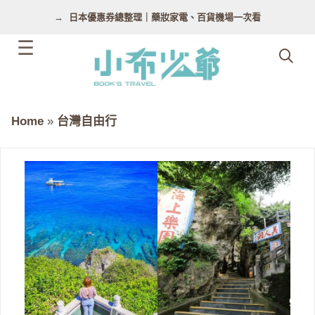
跳
日本優惠券總整理｜藥妝家電、百貨機場一次看
至
主
要
內
容
Home
»
台灣自由行