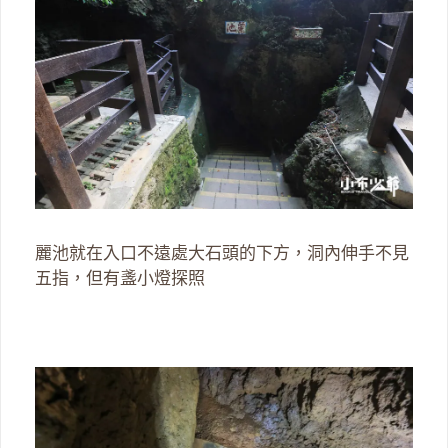
麗池就在入口不遠處大石頭的下方，洞內伸手不見
五指，但有盞小燈探照