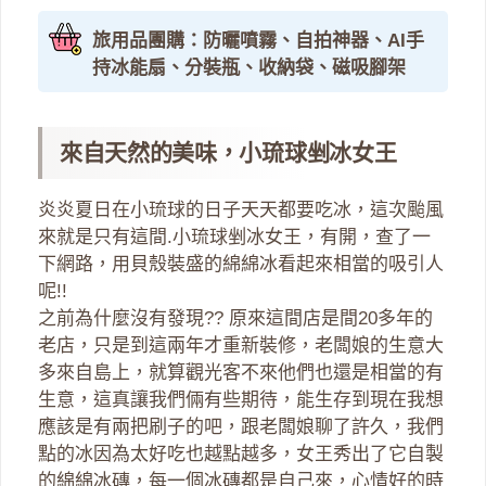
旅用品團購：防曬噴霧、自拍神器、AI手
持冰能扇、分裝瓶、收納袋、磁吸腳架
來自天然的美味，小琉球剉冰女王
炎炎夏日在小琉球的日子天天都要吃冰，這次颱風
來就是只有這間.小琉球剉冰女王，有開，查了一
下網路，用貝殼裝盛的綿綿冰看起來相當的吸引人
呢!!
之前為什麼沒有發現?? 原來這間店是間20多年的
老店，只是到這兩年才重新裝修，老闆娘的生意大
多來自島上，就算觀光客不來他們也還是相當的有
生意，這真讓我們倆有些期待，能生存到現在我想
應該是有兩把刷子的吧，跟老闆娘聊了許久，我們
點的冰因為太好吃也越點越多，女王秀出了它自製
的綿綿冰磚，每一個冰磚都是自己來，心情好的時