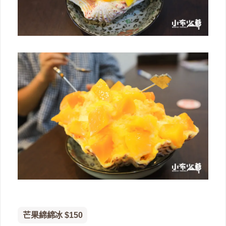
芒果綿綿冰 $150