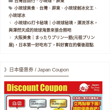
分
台灣自由行
、
小琉球
、
屏東
類
標
小琉球美食
、
台灣
、
屏東
、
小琉球剉冰女王
、
籤
小琉球冰
小琉球IG打卡秘境｜小琉球秘境，漂流浮木，
與渾然天成的琉球海景來張合照吧
大阪美食｜まったりプリン一筋(元祖プリン
屋)，日本第一好吃布丁，料好實在的餐後甜點
》日本優惠券 / Japan Coupon