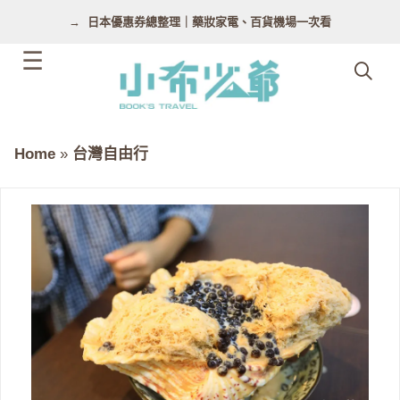
跳
日本優惠券總整理｜藥妝家電、百貨機場一次看
至
主
要
內
容
Home
»
台灣自由行