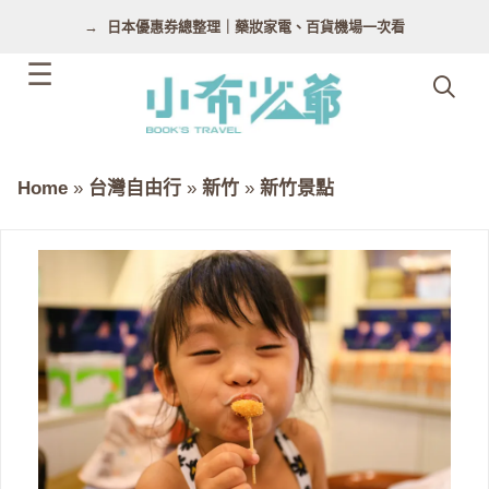
跳
日本優惠券總整理｜藥妝家電、百貨機場一次看
至
主
要
內
容
Home
»
台灣自由行
»
新竹
»
新竹景點