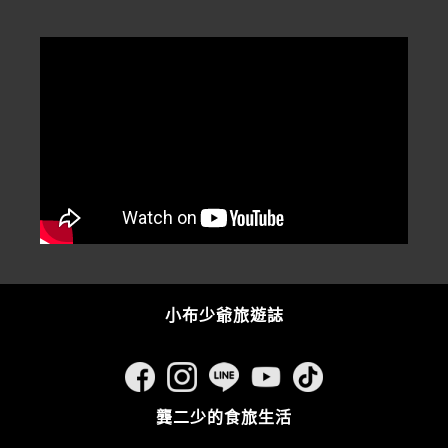
小布少爺旅遊誌
龔二少的食旅生活