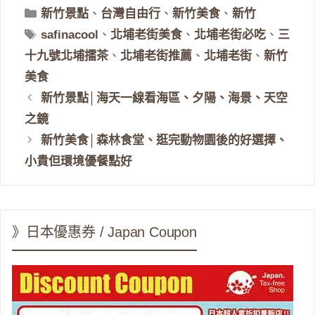
分
新竹景點
、
台灣自由行
、
新竹美食
、
新竹
類
標
safinacool
、
北埔老街美食
、
北埔老街必吃
、
三
籤
十九號北埔擂茶
、
北埔老街推薦
、
北埔老街
、
新竹
美食
新竹景點│海天一線看海區、夕陽、海景、天空
之鏡
新竹美食│森林食堂、逛完動物園後的好選擇、
小貴但環境優餐點好
》日本優惠券 / Japan Coupon