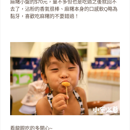
麻糬小盤的$70元，量不多但也是吃過之後就回不
去了，沾粉的香氣很棒、麻糬本身的口感軟Q略為
黏牙，喜歡吃麻糬的不要錯過！
看龍眼吃的多開心~