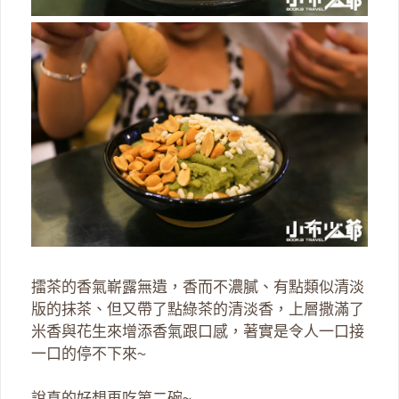
擂茶的香氣嶄露無遺，香而不濃膩、有點類似清淡
版的抹茶、但又帶了點綠茶的清淡香，上層撒滿了
米香與花生來增添香氣跟口感，著實是令人一口接
一口的停不下來~
說真的好想再吃第二碗~