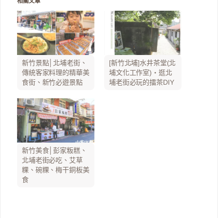
相關文章
新竹景點│北埔老街、
[新竹北埔]水井茶堂(北
傳統客家料理的精華美
埔文化工作室)‧逛北
食街、新竹必遊景點
埔老街必玩的擂茶DIY
新竹美食│彭家粄糕、
北埔老街必吃、艾草
粿、碗粿、梅干銅板美
食