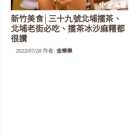
新竹美食│三十九號北埔擂茶、
北埔老街必吃、擂茶冰沙麻糬都
很讚
2022/07/28
作者:
金樂樂