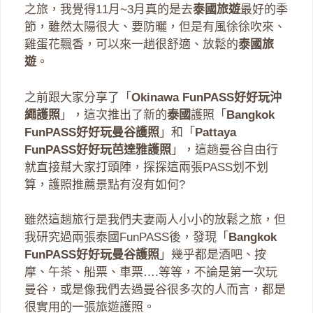
之旅，我覺得11月~3月真的是去
泰國旅遊
最好的季
節，雖然太陽很大、要防曬，但是有風徐徐吹來、
雞蛋花飄香，可以來一趟很舒適、放鬆的
泰國旅
遊
。
之前跟大家分享了「
Okinawa FunPASS好好玩沖
繩護照
」，這次推出了新的
泰國
護照「
Bangkok
FunPASS好好玩曼谷護照
」和「
Pattaya
FunPASS好好玩芭達雅護照
」，這趟曼谷自由行
就直接幫大家打頭陣，探探這兩張PASS划不划
算，護照推薦景點有沒有如何?
雖然這趟旅行是我們夫妻兩人小小的放鬆之旅，但
我研究過兩張泰國FunPASS後，發現「
Bangkok
FunPASS好好玩曼谷護照
」幾乎都是酒吧、按
摩、午茶、船票、車票….等等，不論是第一次玩
曼谷，或是像我們去過曼谷很多次的人而言，都是
很實用的一張旅遊護照。