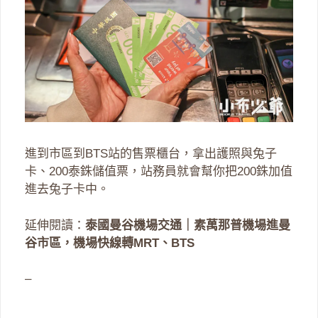
進到市區到BTS站的售票櫃台，拿出護照與兔子
卡、200泰銖儲值票，站務員就會幫你把200銖加值
進去兔子卡中。
延伸閱讀：
泰國曼谷機場交通｜素萬那普機場進曼
谷市區，機場快線轉MRT、BTS
–