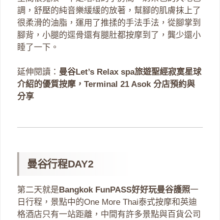
調，舒壓的純音樂緩緩的放著，幫腳的肌膚抹上了
很柔滑的油脂，運用了推揉的手法手法，從腳掌到
腳背，小腿的逕骨還有腿肚都按摩到了，龔少還小
睡了一下。
延伸閱讀：
曼谷Let’s Relax spa旅遊聖經寂寞星球
介紹的優質按摩，Terminal 21 Asok 分店預約與
分享
曼谷行程DAY2
第二天就是
Bangkok FunPASS好好玩曼谷護照
一
日行程，景點中的One More Thai泰式按摩和英迪
格酒店只有一站距離，中間有許多景點與百貨公司