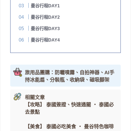
曼谷行程DAY1
曼谷行程DAY2
曼谷行程DAY3
曼谷行程DAY4
旅用品團購：防曬噴霧、自拍神器、AI手
持冰能扇、分裝瓶、收納袋、磁吸腳架
相關文章
【攻略】
泰國簽證、快速通關
・
泰國必
去景點
【美食】
泰國必吃美食
・
曼谷特色咖啡