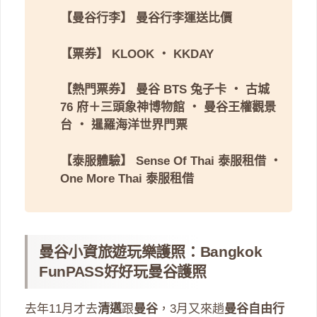
【曼谷行李】
曼谷行李運送比價
【票券】
KLOOK
・
KKDAY
【熱門票券】
曼谷 BTS 兔子卡
・
古城
76 府＋三頭象神博物館
・
曼谷王權觀景
台
・
暹羅海洋世界門票
【泰服體驗】
Sense Of Thai 泰服租借
・
One More Thai 泰服租借
曼谷小資旅遊玩樂護照：Bangkok
FunPASS好好玩曼谷護照
去年11月才去
清邁
跟
曼谷
，3月又來趟
曼谷自由行