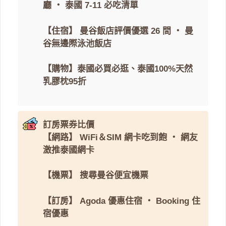
廳
・
泰國 7-11 必吃清單
【住宿】
曼谷飯店評價優選 26 間
・
曼
谷無邊際泳池飯店
【購物】
泰國必買必逛
、
泰國100%天然
乳膠枕95折
訂房票券比價
【網路】
WiFi＆SIM 網卡吃到飽
・
網友
激推泰國網卡
【機票】
搜尋曼谷便宜機票
【訂房】
Agoda 優惠住宿
・
Booking 住
宿優惠