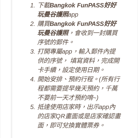
下載
Bangkok FunPASS好好
玩曼谷護照
app
購買
Bangkok FunPASS好好
玩曼谷護照
，會收到一封購買
序號的郵件。
打開專屬app，輸入郵件內提
供的序號， 填寫資料，完成開
卡手續，設定使用日期。
開始安排、預約行程。(所有行
程都需要提早幾天預約，千萬
不要前一天才預約唷~)
抵達使用店家時，出示app內
的店家QR畫面或是店家確認畫
面，即可兌換實體票券。