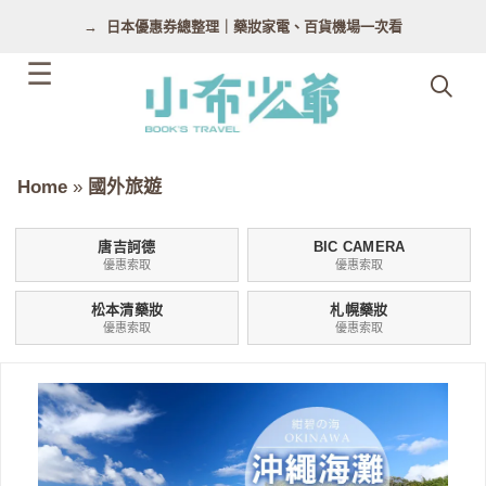
跳
日本優惠券總整理｜藥妝家電、百貨機場一次看
至
主
要
內
容
Home
»
國外旅遊
唐吉訶德
BIC CAMERA
優惠索取
優惠索取
松本清藥妝
札幌藥妝
優惠索取
優惠索取