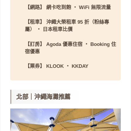
【網路】
網卡吃到飽
・
WiFi 無限流量
【租車】
沖繩大榮租車 95 折（粉絲專
屬）
・
日本租車比價
【訂房】
Agoda 優惠住宿
・
Booking 住
宿優惠
【票券】
KLOOK
・
KKDAY
北部｜沖繩海灘推薦