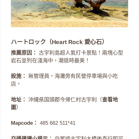
ハートロック（Heart Rock 愛心石）
推薦原因：
古宇利島超人氣打卡景點！兩塊心型
岩石並列在淺海中，潮退時最美！
設施：
無管理員，海灘旁有民營停車場與小吃
店。
地址：
沖縄県国頭郡今帰仁村古宇利（
查看地
圖
）
Mapcode：
485 662 511*41
交通建議小提示：
自駕過古宇利大橋後直行即可