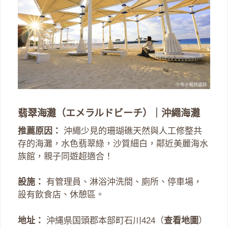
翡翠海灘（エメラルドビーチ）｜沖繩海灘
推薦原因：
沖繩少見的珊瑚礁天然與人工修整共
存的海灘，水色翡翠綠，沙質細白，鄰近美麗海水
族館，親子同遊超適合！
設施：
有管理員、淋浴沖洗間、廁所、停車場，
設有飲食店、休憩區。
地址：
沖縄県国頭郡本部町石川424（
查看地圖
）