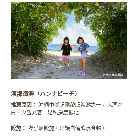
漢那海灘（ハンナビーチ）
推薦原因：
沖繩中部超隱藏版海灘之一，水清沙
白，少觀光客，是私房度假地。
設施：
幾乎無設施，建議自備飲水食物。