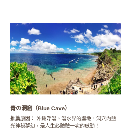
青の洞窟（Blue Cave）
推薦原因：
沖繩浮潛、潛水界的聖地，洞穴內藍
光神秘夢幻，是人生必體驗一次的感動！