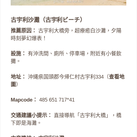
古宇利沙灘（古宇利ビーチ）
推薦原因：
古宇利大橋旁，超療癒白沙灘，夕陽
時刻夢幻爆表！
設施：
有沖洗間、廁所、停車場，附近有小餐飲
攤。
地址：
沖縄県国頭郡今帰仁村古宇利334（
查看地
圖
）
Mapcode：
485 651 717*41
交通建議小提示：
直接導航「古宇利大橋」，橋
下即是海灘。