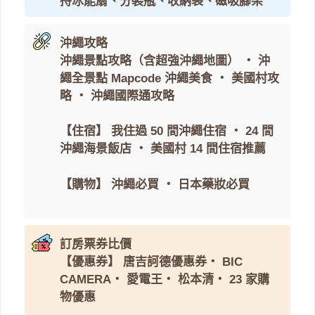
持冰能扇、分裝瓶、收納袋、磁吸腳架
沖繩攻略
沖繩景點攻略（含超強沖繩地圖）
・
沖
繩全景點 Mapcode
沖繩美食
・
美國村攻
略
・
沖繩國際通攻略
【住宿】
我住過 50 間沖繩住宿
・
24 間
沖繩海景飯店
・
美國村 14 間住宿推薦
【購物】
沖繩必買
・
日本藥妝必買
訂房票券比價
【優惠券】
唐吉訶德優惠券
・
BIC
CAMERA
・
愛電王
・
松本清
・
23 家購
物優惠