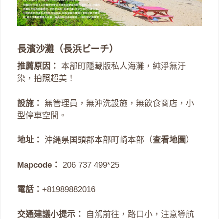
長濱沙灘（長浜ビーチ）
推薦原因：
本部町隱藏版私人海灘，純淨無汙
染，拍照超美！
設施：
無管理員，無沖洗設施，無飲食商店，小
型停車空間。
地址：
沖縄県国頭郡本部町崎本部（
查看地圖
）
Mapcode：
206 737 499*25
電話：
+81989882016
交通建議小提示：
自駕前往，路口小，注意導航