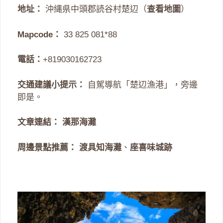
地址：
沖縄県中頭郡読谷村楚辺（
查看地圖
）
Mapcode：
33 825 081*88
電話：
+819030162723
交通建議小提示：
自駕導航「楚辺漁港」，旁邊
即是。
文章連結：
漢那海灘
周邊景點推薦：
渡具知海灘
、
座喜味城跡