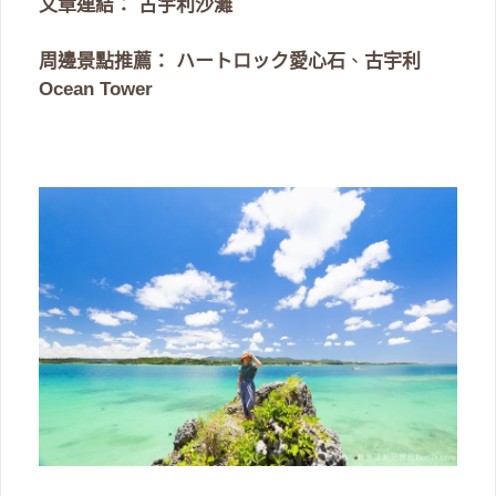
文章連結：
古宇利沙灘
周邊景點推薦：
ハートロック愛心石
、
古宇利
Ocean Tower