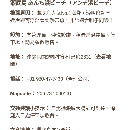
瀬底島 あんち浜ビーチ（アンチ浜ビーチ）
推薦原因：
瀨底島人氣No.1海灘，透明度超高，
近岸即可浮潛看到熱帶魚，非常適合親子同樂！
設施：
有管理員、沖洗設施、租借浮潛裝備、停
車場，簡易餐飲販售。
地址：
沖縄県国頭郡本部町瀬底2631（
查看地
圖
）
電話：
+81 980-47-7433（管理公司）
Mapcode：
206 737 080*00
交通建議小提示：
自駕過瀬底大橋即可到達，海
灘入口處停車場收費。