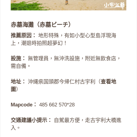
赤墓海灘（赤墓ビーチ）
推薦原因：
地形特殊，有如小型心型島浮現海
上，潮退時拍照超夢幻！
設施：
無管理員，無沖洗設施，附近無飲食店，
需自備。
地址：
沖縄県国頭郡今帰仁村古宇利（
查看地
圖
）
Mapcode：
485 662 570*28
交通建議小提示：
自駕最方便，走古宇利大橋進
入。