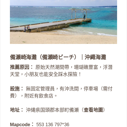
備瀨崎海灘（備瀬崎ビーチ）｜沖繩海灘
推薦原因：
原始天然潮間帶，珊瑚礁豐富，浮潛
天堂，小朋友也能安全踩水探險！
設施：
無固定管理員，有沖洗間，停車場（需付
費），附近有飲食店。
地址：
沖縄県国頭郡本部町備瀬（
查看地圖
）
Mapcode：
553 136 797*36