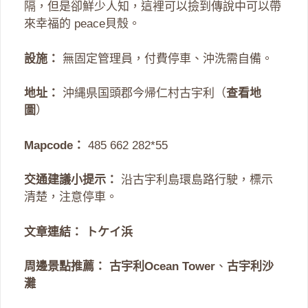
隔，但是卻鮮少人知，這裡可以撿到傳說中可以帶
來幸福的 peace貝殼。
設施：
無固定管理員，付費停車、沖洗需自備。
地址：
沖縄県国頭郡今帰仁村古宇利（
查看地
圖
）
Mapcode：
485 662 282*55
交通建議小提示：
沿古宇利島環島路行駛，標示
清楚，注意停車。
文章連結：
トケイ浜
周邊景點推薦：
古宇利Ocean Tower
、
古宇利沙
灘