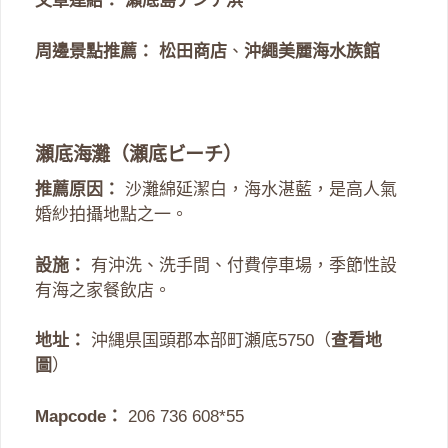
文章連結：
瀨底島アンチ浜
周邊景點推薦：
松田商店
、
沖繩美麗海水族館
瀬底海灘（瀬底ビーチ）
推薦原因：
沙灘綿延潔白，海水湛藍，是高人氣
婚紗拍攝地點之一。
設施：
有沖洗、洗手間、付費停車場，季節性設
有海之家餐飲店。
地址：
沖縄県国頭郡本部町瀬底5750（
查看地
圖
）
Mapcode：
206 736 608*55