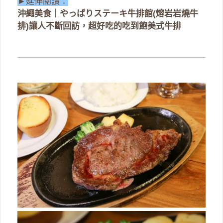
►延伸閱讀：
沖繩美食｜やっぱりステーキ牛排館(熔岩岩燒牛
排)讓人不斷回訪，超好吃的吃到飽美式牛排