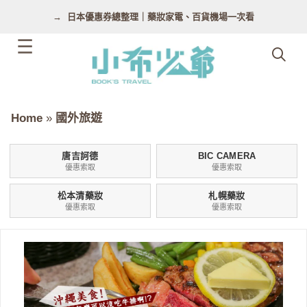
跳
日本優惠券總整理｜藥妝家電、百貨機場一次看
至
主
要
內
容
Home
»
國外旅遊
唐吉訶德
BIC CAMERA
優惠索取
優惠索取
松本清藥妝
札幌藥妝
優惠索取
優惠索取