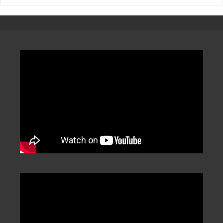
章
分
類
/
Categorization