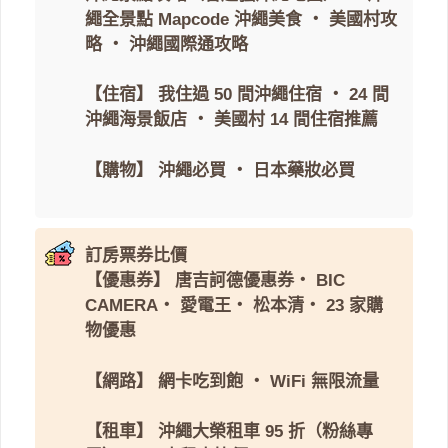
繩全景點 Mapcode
沖繩美食
・
美國村攻
略
・
沖繩國際通攻略
【住宿】
我住過 50 間沖繩住宿
・
24 間
沖繩海景飯店
・
美國村 14 間住宿推薦
【購物】
沖繩必買
・
日本藥妝必買
訂房票券比價
【優惠券】
唐吉訶德優惠券
・
BIC
CAMERA
・
愛電王
・
松本清
・
23 家購
物優惠
【網路】
網卡吃到飽
・
WiFi 無限流量
【租車】
沖繩大榮租車 95 折（粉絲專