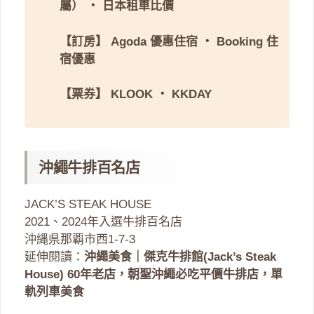
屬）
・
日本租車比價
【訂房】
Agoda 優惠住宿
・
Booking 住
宿優惠
【票券】
KLOOK
・
KKDAY
沖繩牛排百名店
JACK’S STEAK HOUSE
2021、2024年入選牛排百名店
沖縄県那覇市西1-7-3
延伸閱讀：
沖繩美食｜傑克牛排館(Jack’s Steak
House) 60年老店，朝聖沖繩必吃平價牛排店，單
軌列車美食