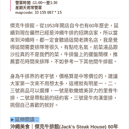
營業時間 :11:00～翌1:30
星期天照常營業
mapcode: 33 155 087 * 15
傑克牛排館，從1953年開店自今也有60年歷史，延
續到現在儼然已經是沖繩牛排的招牌店家，所以當
來到沖繩時，都一定會聽過這間老牌名店，我是覺
得這間需要排隊等很久，有點吃名氣，前菜湯品跟
沙拉真的不是我們的菜，牛排盤上的擺盤簡樸，推
薦要花時間來排隊，不如參考一下其他間牛排館。
身為牛排界的老字號，價格算是中等價位的，建議
大家第一次來不用想太多，這裡就有明星一、二、
三號商品可以選擇，一號是軟嫩媲美菲力的里脊牛
排，二號是帶點筋的紐約客，三號是牛肉漢堡排，
挑個自己喜歡的就好。
►延伸閱讀：
沖繩美食｜傑克牛排館(Jack’s Steak House) 60年