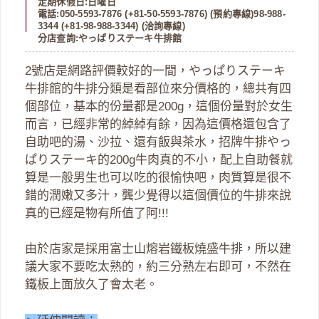
定期休假日:日曜日
電話:050-5593-7876 (+81-50-5593-7876) (預約專線)98-988-
3344 (+81-98-988-3344) (洽詢專線)
分店查詢:
やっぱりステーキ牛排館
2號店是網路評價較好的一間，やっぱりステーキ
牛排館的牛排分類是看部位來分價格的，總共有四
個部位，基本的份量都是200g，這個份量對於女生
而言，已經非常的綽綽有餘，因為這價格還包含了
自助吧的湯、沙拉、還有飯與茶水，招牌牛排やっ
ぱりステーキ的200g牛肉真的不小，配上自助餐就
算是一般男生也可以吃的很愉快吧，肉質算是很不
錯的潤嫩又多汁，龔少覺得以這個價位的牛排來說
真的已經是物有所值了阿!!!
由於店家是採用富士山熔岩鐵板燒盛牛排，所以建
議大家不要吃太熟的，約三分熟左右即可，不然在
鐵板上面放久了會太老。