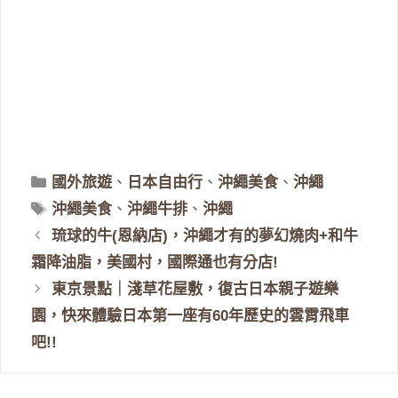
分
國外旅遊
、
日本自由行
、
沖繩美食
、
沖繩
類
標
沖繩美食
、
沖繩牛排
、
沖繩
籤
琉球的牛(恩納店)，沖繩才有的夢幻燒肉+和牛
霜降油脂，美國村，國際通也有分店!
東京景點｜淺草花屋敷，復古日本親子遊樂
園，快來體驗日本第一座有60年歷史的雲霄飛車
吧!!