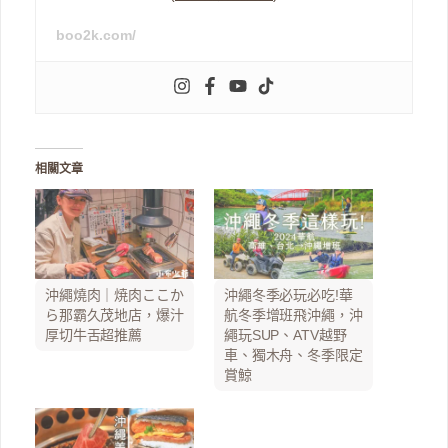
boo2k.com/
相關文章
沖繩燒肉｜焼肉ここか
沖繩冬季必玩必吃!華
ら那霸久茂地店，爆汁
航冬季增班飛沖繩，沖
厚切牛舌超推薦
繩玩SUP、ATV越野
車、獨木舟、冬季限定
賞鯨