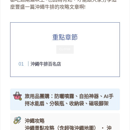
麼豐盛一篇沖繩牛排的攻略文章啊!
重點章節
CLOSE
沖繩牛排百名店
旅用品團購：防曬噴霧、自拍神器、AI手
持冰能扇、分裝瓶、收納袋、磁吸腳架
沖繩攻略
沖繩景點攻略（含超強沖繩地圖）
・
沖