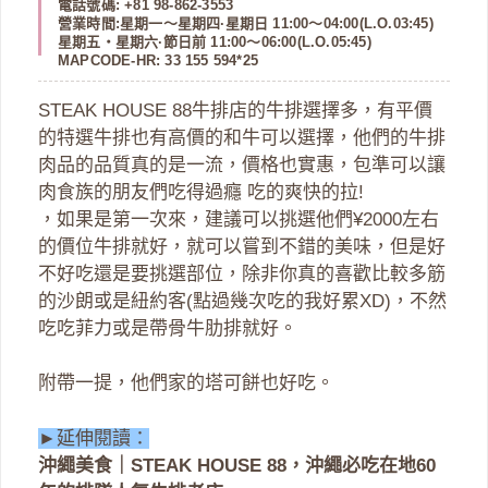
電話號碼: +81 98-862-3553
營業時間:星期一～星期四·星期日 11:00～04:00(L.O.03:45)
星期五・星期六·節日前 11:00～06:00(L.O.05:45)
MAPCODE-HR: 33 155 594*25
STEAK HOUSE 88牛排店的牛排選擇多，有平價
的特選牛排也有高價的和牛可以選擇，他們的牛排
肉品的品質真的是一流，價格也實惠，包準可以讓
肉食族的朋友們吃得過癮 吃的爽快的拉!
，如果是第一次來，建議可以挑選他們¥2000左右
的價位牛排就好，就可以嘗到不錯的美味，但是好
不好吃還是要挑選部位，除非你真的喜歡比較多筋
的沙朗或是紐約客(點過幾次吃的我好累XD)，不然
吃吃菲力或是帶骨牛肋排就好。
附帶一提，他們家的塔可餅也好吃。
►延伸閱讀：
沖繩美食｜STEAK HOUSE 88，沖繩必吃在地60