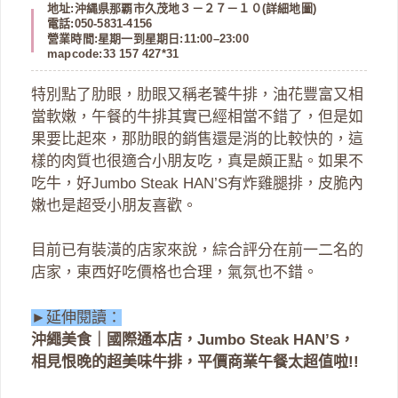
地址:沖縄県那覇市久茂地３－２７－１０(
詳細地圖
)
電話:050-5831-4156
營業時間:星期一到星期日:11:00–23:00
mapcode:33 157 427*31
特別點了肋眼，肋眼又稱老饕牛排，油花豐富又相
當軟嫩，午餐的牛排其實已經相當不錯了，但是如
果要比起來，那肋眼的銷售還是消的比較快的，這
樣的肉質也很適合小朋友吃，真是頗正點。如果不
吃牛，好Jumbo Steak HAN’S有炸雞腿排，皮脆內
嫩也是超受小朋友喜歡。
目前已有裝潢的店家來說，綜合評分在前一二名的
店家，東西好吃價格也合理，氣氛也不錯。
►延伸閱讀：
沖繩美食｜國際通本店，Jumbo Steak HAN’S，
相見恨晚的超美味牛排，平價商業午餐太超值啦!!