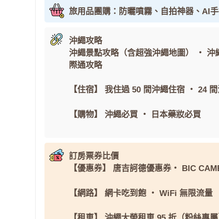
旅用品團購：防曬噴霧、自拍神器、AI
沖繩攻略
沖繩景點攻略（含超強沖繩地圖）
・
沖
際通攻略
【住宿】
我住過 50 間沖繩住宿
・
24 
【購物】
沖繩必買
・
日本藥妝必買
訂房票券比價
【優惠券】
唐吉訶德優惠券
・
BIC CAM
【網路】
網卡吃到飽
・
WiFi 無限流量
【租車】
沖繩大榮租車 95 折（粉絲專