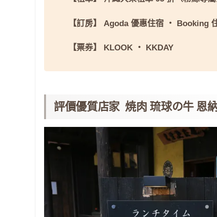
【訂房】
Agoda 優惠住宿
・
Booking
【票券】
KLOOK
・
KKDAY
評價優質店家 焼肉 琉球の牛 恩