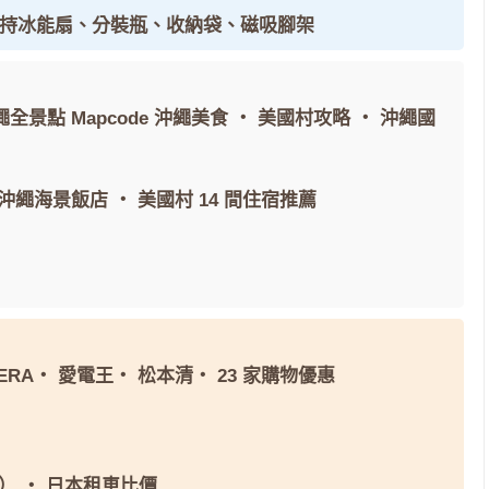
手持冰能扇、分裝瓶、收納袋、磁吸腳架
繩全景點 Mapcode
沖繩美食
・
美國村攻略
・
沖繩國
間沖繩海景飯店
・
美國村 14 間住宿推薦
ERA
・
愛電王
・
松本清
・
23 家購物優惠
屬）
・
日本租車比價