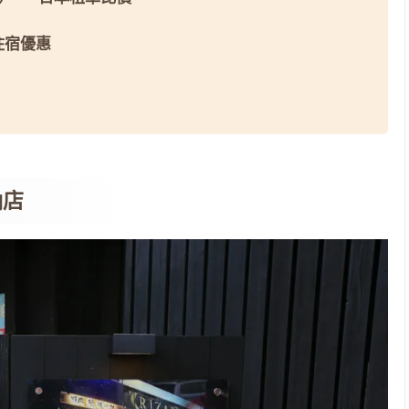
 住宿優惠
納店