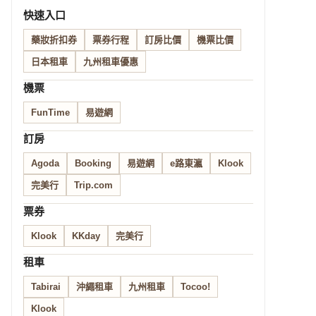
快速入口
藥妝折扣券
票券行程
訂房比價
機票比價
日本租車
九州租車優惠
機票
FunTime
易遊網
訂房
Agoda
Booking
易遊網
e路東瀛
Klook
完美行
Trip.com
票券
Klook
KKday
完美行
租車
Tabirai
沖繩租車
九州租車
Tocoo!
Klook