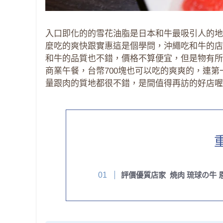
入口即化的的雪花油脂是日本和牛最吸引人的地
麼吃的爽快跟實惠這是個學問，沖繩吃和牛的店
和牛的品質也不錯，價格不算便宜，但是物有所
商業午餐，台幣700塊也可以吃的爽爽的，連
量跟肉的質地都很不錯，是間值得再訪的好店喔!
評價優質店家 焼肉 琉球の牛 