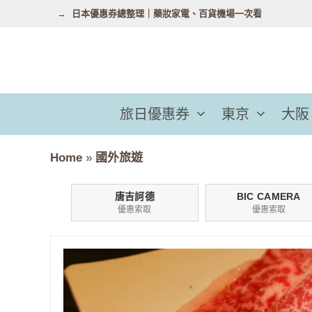
跳
日本優惠券總整理｜藥妝家電、百貨機場一次看
至
主
要
內
容
旅日優惠券
東京
大阪
Home
»
國外旅遊
唐吉訶德
BIC CAMERA
優惠索取
優惠索取