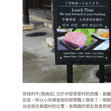
琉球的牛(恩納店) 位於中部恩那村的西邊，距
訊息，所以小布興匆匆的就帶龔少跑來了。剛剛
谷店就在美國村的位置，有興趣的朋友我會把相