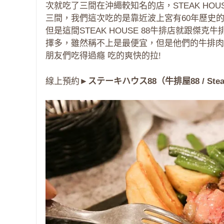
次就吃了三間在沖繩較知名的店，STEAK HOUSE
三間，我們這次吃的是靠近波上宮有60年歷史
但是這間STEAK HOUSE 88牛排店就跟傑克牛
擇多，雖然稱不上是最便宜，但是他們的牛排肉
朋友們吃得過癮 吃的爽快的拉!
線上預約►
ステーキハウス88（牛排屋88 / Stea