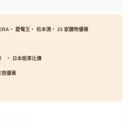
ERA
・
愛電王
・
松本清
・
23 家購物優惠
屬）
・
日本租車比價
 住宿優惠