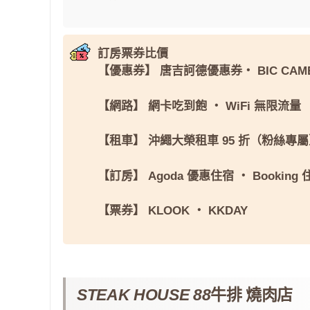
訂房票券比價
【優惠券】
唐吉訶德優惠券
・
BIC CAM
【網路】
網卡吃到飽
・
WiFi 無限流量
【租車】
沖繩大榮租車 95 折（粉絲專
【訂房】
Agoda 優惠住宿
・
Booking
【票券】
KLOOK
・
KKDAY
STEAK HOUSE 88
牛排 燒肉店