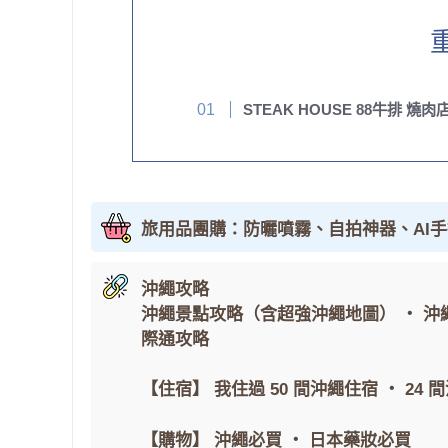
STEAK HOUSE 88牛排 燒肉
旅用品團購：防曬噴霧、自拍神器、AI
沖繩攻略
沖繩景點攻略（含超強沖繩地圖）
・
沖
際通攻略
【住宿】
我住過 50 間沖繩住宿
・
24 
【購物】
沖繩必買
・
日本藥妝必買