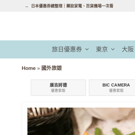
跳
日本優惠券總整理｜藥妝家電、百貨機場一次看
至
主
要
內
容
旅日優惠券
東京
大阪
Home
»
國外旅遊
唐吉訶德
BIC CAMERA
優惠索取
優惠索取