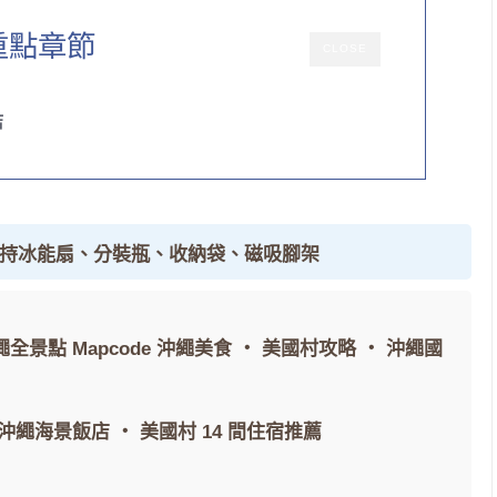
重點章節
CLOSE
店
手持冰能扇、分裝瓶、收納袋、磁吸腳架
繩全景點 Mapcode
沖繩美食
・
美國村攻略
・
沖繩國
間沖繩海景飯店
・
美國村 14 間住宿推薦