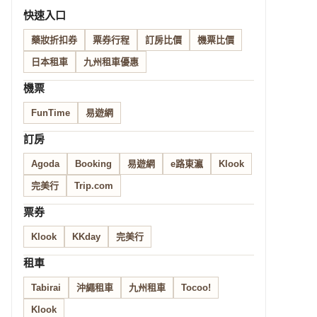
快速入口
藥妝折扣券
票券行程
訂房比價
機票比價
日本租車
九州租車優惠
機票
FunTime
易遊網
訂房
Agoda
Booking
易遊網
e路東瀛
Klook
完美行
Trip.com
票券
Klook
KKday
完美行
租車
Tabirai
沖繩租車
九州租車
Tocoo!
Klook