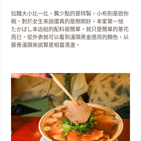
拉麵大小比一比，龔少點的是特製，小布則是迷你
碗，對於女生來說還真的是剛剛好，本家第一旭
たかばし本店給的配料很簡單，就只是簡單的蔥花
而已，從外表就可以看到湯頭黑金透亮的顏色，以
豚骨湯頭來說算是相當清澈。