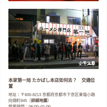
本家第一旭 たかばし本店如何去？ 交通位
置
地址：〒600-8213 京都府京都市下京区東塩小路
向畑町845（
詳細地圖
）
營業時間：06:00–01:00