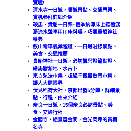
覽喔!
清水寺一日遊，順遊景點、交通門票、
賞楓參拜詳細介紹
鞍馬・貴船一日票~夏季納涼床上聽著潺
潺流水聲享用川床料理，巧遇貴船神社
祭典
叡山電車楓葉隧道、一日遊沿線景點、
美食、交通推薦
貴船神社一日遊，必訪楓葉燈籠點燈、
繪馬發源地、水占卜
東寺弘法市集，超過千攤最熱鬧市集，
讓人大開眼界
伏見稻荷大社，京都出發5分鐘，詳細景
點、行程、由來介紹
奈良一日遊，15個奈良必訪景點、美
食、交通行程
金閣寺，絕景雪金閤，金光閃爍的賞楓
名寺