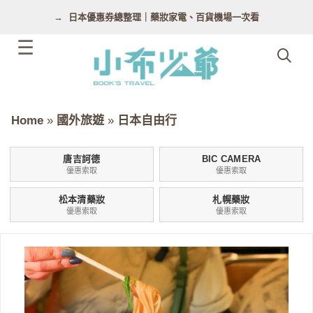
跳
日本優惠券總整理｜藥妝家電、百貨機場一次看
至
主
要
內
容
Home
»
國外旅遊
»
日本自由行
唐吉訶德
BIC CAMERA
優惠索取
優惠索取
松本清藥妝
札幌藥妝
優惠索取
優惠索取