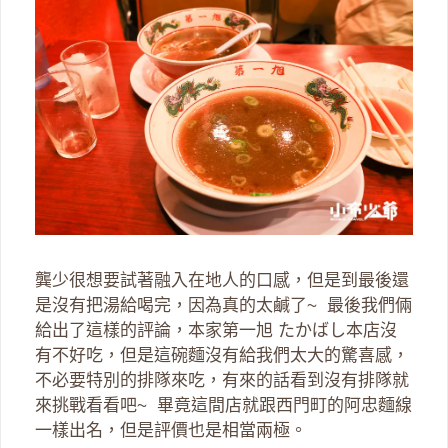
龔少很想要試著融入在地人的口感，但是到最後還
是沒有把湯給喝完，因為真的太鹹了~ 最後我們倆
給出了這樣的評論，本家第一旭 たかばし本店沒
有不好吃，但是這碗麵沒有給我們太大的驚喜感，
不必要特別的排隊來吃，有來的話看到沒有排隊就
來挑戰看看吧~ 畢竟這間店就跟西門町的阿忠麵線
一樣出名，但是評價也是相當兩極。