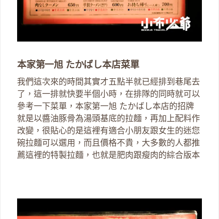
本家第一旭 たかばし本店菜單
我們這次來的時間其實才五點半就已經排到巷尾去
了，這一排就快要半個小時，在排隊的同時就可以
參考一下菜單，本家第一旭 たかばし本店的招牌
就是以醬油豚骨為湯頭基底的拉麵，再加上配料作
改變，很貼心的是這裡有適合小朋友跟女生的迷您
碗拉麵可以選用，而且價格不貴，大多數的人都推
薦這裡的特製拉麵，也就是肥肉跟瘦肉的綜合版本