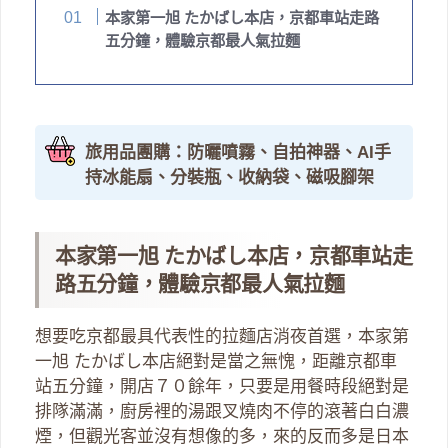
本家第一旭 たかばし本店，京都車站走路
五分鐘，體驗京都最人氣拉麵
旅用品團購：防曬噴霧、自拍神器、AI手
持冰能扇、分裝瓶、收納袋、磁吸腳架
本家第一旭 たかばし本店，京都車站走
路五分鐘，體驗京都最人氣拉麵
想要吃京都最具代表性的拉麵店消夜首選，本家第
一旭 たかばし本店絕對是當之無愧，距離京都車
站五分鐘，開店７０餘年，只要是用餐時段絕對是
排隊滿滿，廚房裡的湯跟叉燒肉不停的滾著白白濃
煙，但觀光客並沒有想像的多，來的反而多是日本