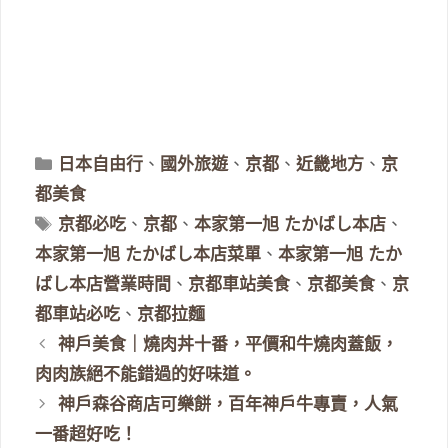
分
日本自由行
、
國外旅遊
、
京都
、
近畿地方
、
京
類
都美食
標
京都必吃
、
京都
、
本家第一旭 たかばし本店
、
籤
本家第一旭 たかばし本店菜單
、
本家第一旭 たか
ばし本店營業時間
、
京都車站美食
、
京都美食
、
京
都車站必吃
、
京都拉麵
神戶美食｜燒肉丼十番，平價和牛燒肉蓋飯，
肉肉族絕不能錯過的好味道。
神戶森谷商店可樂餅，百年神戶牛專賣，人氣
一番超好吃！