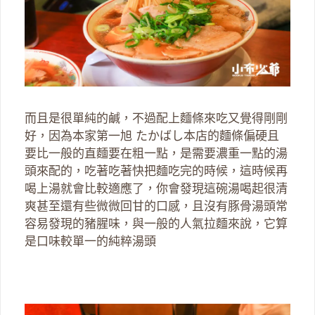
而且是很單純的鹹，不過配上麵條來吃又覺得剛剛
好，因為本家第一旭 たかばし本店的麵條偏硬且
要比一般的直麵要在粗一點，是需要濃重一點的湯
頭來配的，吃著吃著快把麵吃完的時候，這時候再
喝上湯就會比較適應了，你會發現這碗湯喝起很清
爽甚至還有些微微回甘的口感，且沒有豚骨湯頭常
容易發現的豬腥味，與一般的人氣拉麵來說，它算
是口味較單一的純粹湯頭