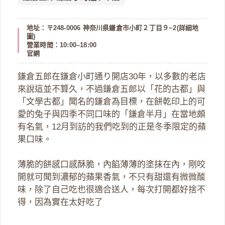
地址：〒248-0006 神奈川県鎌倉市小町２丁目９−2(
詳細地
圖
)
營業時間：10:00–18:00
官網
鎌倉五郎在鎌倉小町通り開店30年，以多數的老店
來說這並不算久，不過鎌倉五郎以「花的古都」與
「文學古都」聞名的鎌倉為目標，在餅乾印上的可
愛的兔子與四季不同口味的「鎌倉半月」在當地頗
有名氣，12月到訪的我們吃到的正是冬季限定的蘋
果口味。
薄脆的餅感口感酥脆，內餡薄薄的塗抹在內，剛咬
開就可聞到濃郁的蘋果香氣，不只有甜還有微微酸
味，除了自己吃也很適合送人，每次打開都好捨不
得，因為實在太好吃了