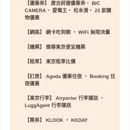
【優惠券】
唐吉訶德優惠券
・
BIC
CAMERA
・
愛電王
・
松本清
・
23 家購
物優惠
【網路】
網卡吃到飽
・
WiFi 無限流量
【機票】
搜尋東京便宜機票
【租車】
東京租車比價
【訂房】
Agoda 優惠住宿
・
Booking 住
宿優惠
【東京行李】
Airporter 行李運送
・
LuggAgent 行李運送
【票券】
KLOOK
・
KKDAY