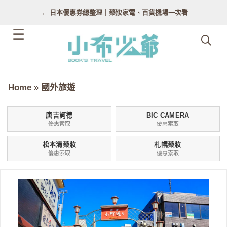
跳
日本優惠券總整理｜藥妝家電、百貨機場一次看
至
主
要
內
容
Home
»
國外旅遊
唐吉訶德
BIC CAMERA
優惠索取
優惠索取
松本清藥妝
札幌藥妝
優惠索取
優惠索取