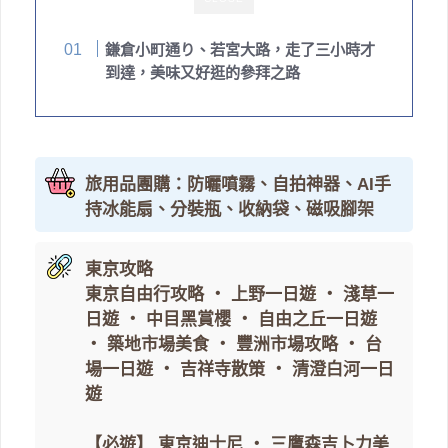
鎌倉小町通り、若宮大路，走了三小時才
到達，美味又好逛的參拜之路
旅用品團購：防曬噴霧、自拍神器、AI手
持冰能扇、分裝瓶、收納袋、磁吸腳架
東京攻略
東京自由行攻略
・
上野一日遊
・
淺草一
日遊
・
中目黑賞櫻
・
自由之丘一日遊
・
築地市場美食
・
豐洲市場攻略
・
台
場一日遊
・
吉祥寺散策
・
清澄白河一日
遊
【必遊】
東京迪士尼
・
三鷹森吉卜力美