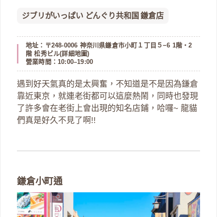
ジブリがいっぱい どんぐり共和国 鎌倉店
地址：〒248-0006 神奈川県鎌倉市小町１丁目５−6 1階・2
階 松秀ビル(
詳細地圖
)
營業時間：10:00–19:00
遇到好天氣真的是太興奮，不知道是不是因為鎌倉
靠近東京，就連老街都可以這麼熱鬧，同時也發現
了許多會在老街上會出現的知名店鋪，哈囉~ 龍貓
們真是好久不見了啊!!
鎌倉小町通