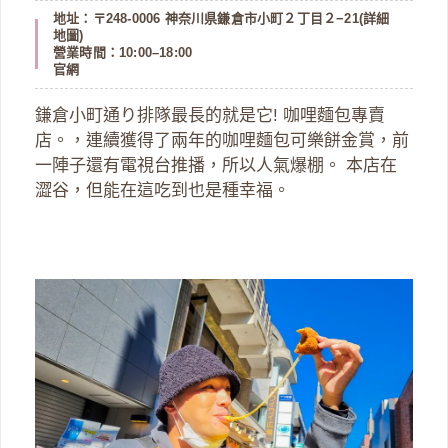
地址：〒248-0006 神奈川県鎌倉市小町２丁目２−21(
詳細
地圖
)
營業時間：10:00–18:00
官網
鎌倉小町通り排隊最長的就是它! 咖哩麵包專賣
店。，連續獲得了兩年的咖哩麵包可樂餅金賞，前
一陣子還有電視台推播，所以人氣爆棚。 本店在
澀谷，但能在這吃到也是種幸福。