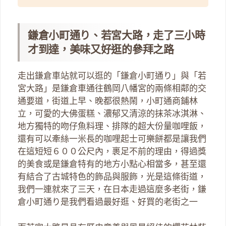
鎌倉小町通り、若宮大路，走了三小時
才到達，美味又好逛的參拜之路
走出鎌倉車站就可以逛的「鎌倉小町通り」與「若
宮大路」是鎌倉車通往鶴岡八幡宮的兩條相鄰的交
通要道，街道上早、晚都很熱鬧，小町通商鋪林
立，可愛的大佛蛋糕、濃郁又清涼的抹茶冰淇淋、
地方獨特的吻仔魚料理、排隊的超大份量咖哩飯，
還有可以牽絲一米長的咖哩起士可樂餅都是讓我們
在這短短６００公尺內，裹足不前的理由，得過獎
的美食或是鎌倉特有的地方小點心相當多，甚至還
有結合了古城特色的飾品與服飾，光是這條街道，
我們一連就來了三天，在日本走過這麼多老街，鎌
倉小町通り是我們看過最好逛、好買的老街之一