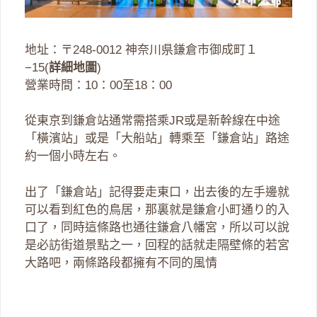
地址：〒248-0012 神奈川県鎌倉市御成町１
−15(
詳細地圖
)
營業時間：10：00至18：00
從東京到鎌倉站通常需搭乘JR或是新幹線在中途
「橫濱站」或是「大船站」轉乘至「鎌倉站」路途
約一個小時左右。
出了「鎌倉站」記得要走東口，出去後的左手邊就
可以看到紅色的鳥居，那裏就是鎌倉小町通り的入
口了，同時這條路也通往鎌倉八幡宮，所以可以說
是必訪街道景點之一，回程的話就走隔壁條的若宮
大路吧，兩條路段都擁有不同的風情