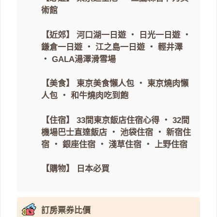
術館
【近郊】
河口湖一日遊
・
日光一日遊
・
鎌倉一日遊
・
江之島一日遊
・
輕井澤
・
GALA湯澤滑雪場
【美食】
東京美食懶人包
・
東京燒肉懶
人包
・
和牛燒肉吃到飽
【住宿】
33間東京飯店住宿心得
・
32間
機場巴士直達飯店
・
池袋住宿
・
新宿住
宿
・
銀座住宿
・
淺草住宿
・
上野住宿
【購物】
日本必買
訂房票券比價