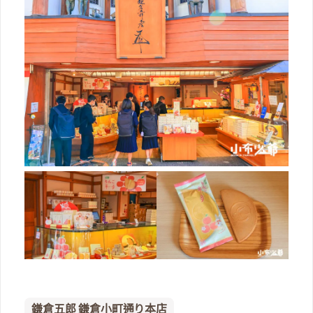
鎌倉五郎 鎌倉小町通り本店