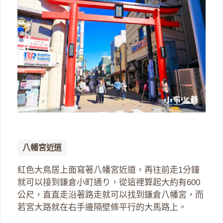
八幡宮近道
紅色大鳥居上面寫著八幡宮近道，再往前走1分鐘
就可以接到鎌倉小町通り，從這裡算起大約有600
公尺，直直走沿著路走就可以找到鎌倉八幡宮，而
若宮大路就在右手邊隔壁條平行的大馬路上。