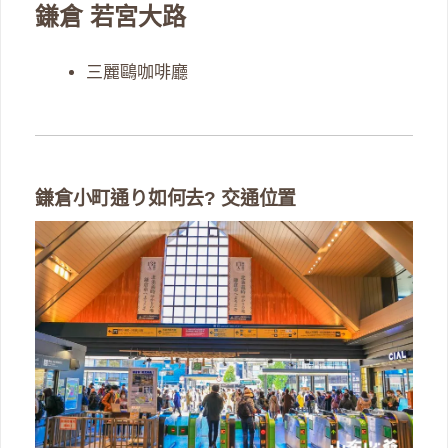
鎌倉 若宮大路
三麗鷗咖啡廳
鎌倉小町通り如何去? 交通位置