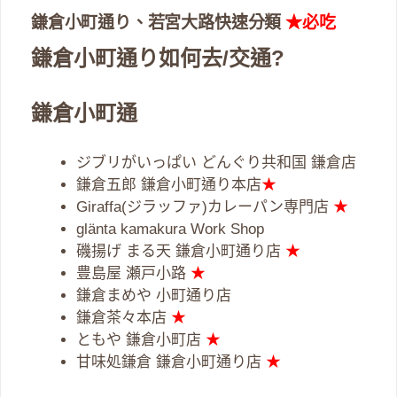
鎌倉小町通り、若宮大路快速分類
★必吃
鎌倉小町通り如何去/交通?
鎌倉小町通
ジブリがいっぱい どんぐり共和国 鎌倉店
鎌倉五郎 鎌倉小町通り本店
★
Giraffa(ジラッファ)カレーパン専門店
★
glänta kamakura Work Shop
磯揚げ まる天 鎌倉小町通り店
★
豊島屋 瀬戸小路
★
鎌倉まめや 小町通り店
鎌倉茶々本店
★
ともや 鎌倉小町店
★
甘味処鎌倉 鎌倉小町通り店
★