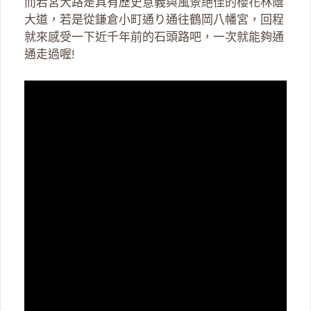
而若宮大路是具有歷史意義與風景絕佳的櫻花林蔭
大道，若是從鎌倉小町通り通往鶴岡八幡宮，回程
就來感受一下近千年前的石頭路吧，一次就能夠通
通走過喔!