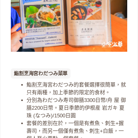
鮨割烹海宮わだつみ菜單
鮨割烹海宮わだつみ的套餐選擇很簡單，就
只有兩種，加上季節的限定的食材。
分別為わだつみ寿司御膳3300日幣/舟 屋 御
膳2200日幣。夏日季節的伊根産 岩ガキ 夏
珠 (なつみ)/1500日圓
套餐的差別在於，一個是有煮魚、刺生+握
壽司，而另一個僅有煮魚、刺生+白飯，一