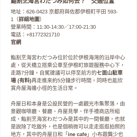
鮨割烹海宮わだつみ如何去？ 交通位置
地址：626-0423 京都府與佐郡伊根町平田 593-
1（
詳細地圖
）
營業時間：11:30-14:30／17:00-21:30
電話：+81772321710
官網
鮨割烹海宮わだつみ位於位於伊根海灣的沿岸中心
處，從天橋立搭乘公車至伊根町旅遊服務中心下，
走路7分鐘，自駕建議可以停至前方的
七面山駐車
場 (有料)
再走進來約5分鐘步行時間，同時也能欣
賞舟屋海邊小徑的生活日常。
舟屋日和本身是公設民營的一處觀光市集聚落，由
景觀咖啡廳、餐廳、舟屋見學、伴手禮商店所組
成，鮨割烹海宮わだつみ是其中的一間餐廳，也就
是說除了吃飯外，也是個稍微可以走走逛逛拍照的
地方，其中的舟屋日和「
ine cafe
」小布跟龔少也