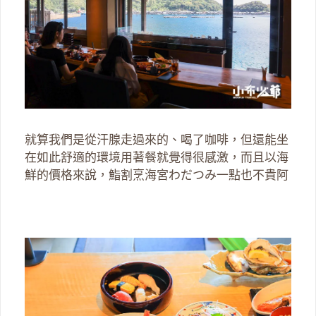
就算我們是從汗腺走過來的、喝了咖啡，但還能坐
在如此舒適的環境用著餐就覺得很感激，而且以海
鮮的價格來說，鮨割烹海宮わだつみ一點也不貴阿