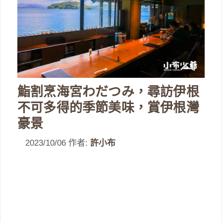
鮨割烹海宮わだつみ，尋訪伊根
不可多得的季節美味，賞伊根灣
豪景
2023/10/06
作者:
許小布