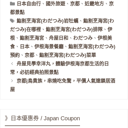
分
日本自由行
、
國外旅遊
、
京都
、
近畿地方
、
京
類
都景點
標
鮨割烹海宮(わだつみ)岩牡蠣
、
鮨割烹海宮(わ
籤
だつみ)在哪裡
、
鮨割烹海宮(わだつみ)排隊
、
伊
根
、
鮨割烹海宮
、
舟屋日和
、
わだつみ
、
伊根美
食
、
日本
、
伊根海景餐廳
、
鮨割烹海宮(わだつみ)
預約
、
京都
、
鮨割烹海宮(わだつみ)菜單
舟屋見學幸洋丸，體驗伊根海京都生活的日
常，必訪經典拍照景點
京都|鳥貴族，串燒吃免驚，平價人氣連鎖居酒
屋
》日本優惠券 / Japan Coupon