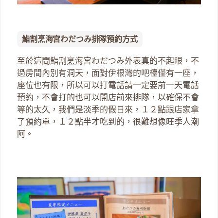
鮨割烹海宮わだつみ排隊預約方式
至於這間鮨割烹海宮わだつみ外表真的不起眼，不
過房間內別有洞天，面對伊根灣的吧檯僅有一座，
座位也有限，所以可以打電話請一定要前一天電話
預約，不會打的也可以開店前來排隊，以確保不會
等的太久，我們是淡季的假日來，１２點跟店家拿
了預約單，１２點半才吃到的，很難想像旺季人潮
阿。