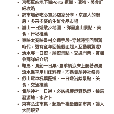
京都車站地下街Porta 逛街、購物、美食詳
細攻略
錦市場必吃必買26店家分享，京都人的廚
房，多采多姿的生鮮食品市場
嵐山一日遊散步地圖 ，詳盡嵐山景點、美
食、行程推薦
東映太秦映畫村交通手段~穿越時空回到舊
時代，還有童年回憶假面超人互動展覽喔!
清水寺一日遊，順遊景點、交通門票、賞楓
參拜詳細介紹
鞍馬・貴船一日票~夏季納涼床上聽著潺潺
流水聲享用川床料理，巧遇貴船神社祭典
叡山電車楓葉隧道、一日遊沿線景點、美
食、交通推薦
貴船神社一日遊，必訪楓葉燈籠點燈、繪馬
發源地、水占卜
東寺弘法市集，超過千攤最熱鬧市集，讓人
大開眼界