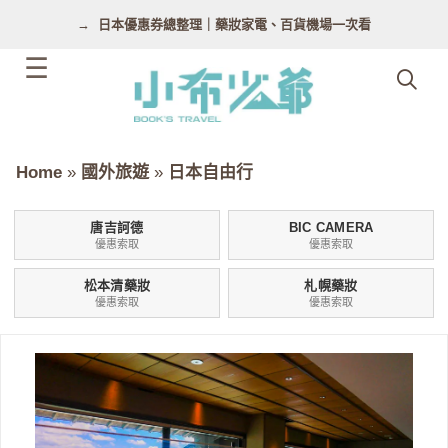
跳
日本優惠券總整理｜藥妝家電、百貨機場一次看
至
主
要
內
容
Home
»
國外旅遊
»
日本自由行
唐吉訶德
BIC CAMERA
優惠索取
優惠索取
松本清藥妝
札幌藥妝
優惠索取
優惠索取