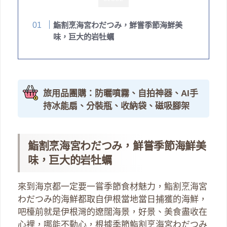
鮨割烹海宮わだつみ，鮮嘗季節海鮮美
味，巨大的岩牡蠣
旅用品團購：防曬噴霧、自拍神器、AI手
持冰能扇、分裝瓶、收納袋、磁吸腳架
鮨割烹海宮わだつみ，鮮嘗季節海鮮美
味，巨大的岩牡蠣
來到海京都一定要一嘗季節食材魅力，鮨割烹海宮
わだつみ的海鮮都取自伊根當地當日捕獲的海鮮，
吧檯前就是伊根灣的遼闊海景，好景、美食盡收在
心裡，哪能不動心，根據季節鮨割烹海宮わだつみ