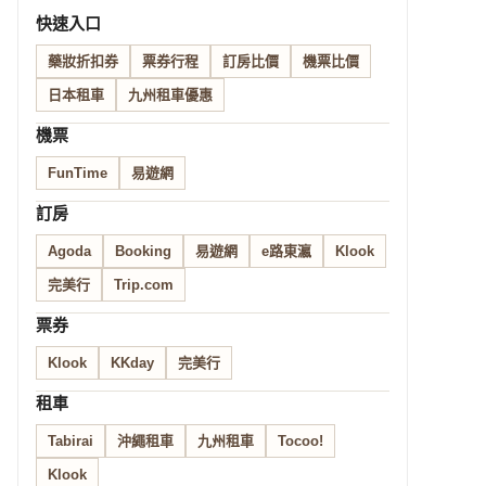
快速入口
藥妝折扣券
票券行程
訂房比價
機票比價
日本租車
九州租車優惠
機票
FunTime
易遊網
訂房
Agoda
Booking
易遊網
e路東瀛
Klook
完美行
Trip.com
票券
Klook
KKday
完美行
租車
Tabirai
沖繩租車
九州租車
Tocoo!
Klook