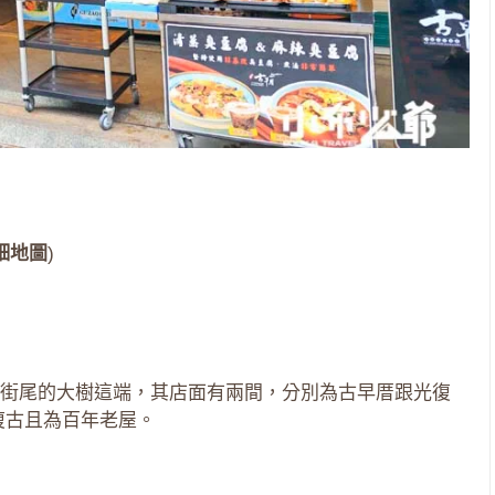
細地圖
)
街尾的大樹這端，其店面有兩間，分別為古早厝跟光復
復古且為百年老屋。