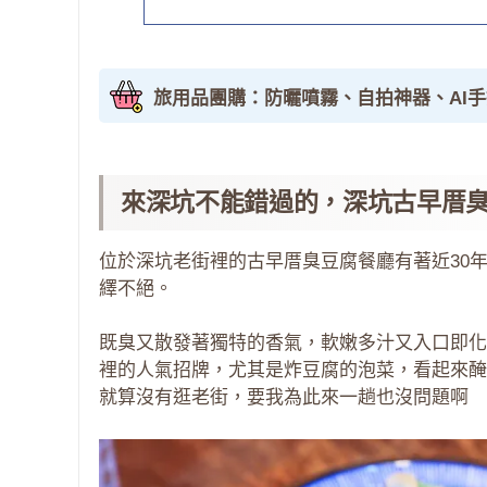
旅用品團購：防曬噴霧、自拍神器、AI
來深坑不能錯過的，深坑古早厝
位於深坑老街裡的古早厝臭豆腐餐廳有著近30
繹不絕。
既臭又散發著獨特的香氣，軟嫩多汁又入口即化
裡的人氣招牌，尤其是炸豆腐的泡菜，看起來醃
就算沒有逛老街，要我為此來一趟也沒問題啊