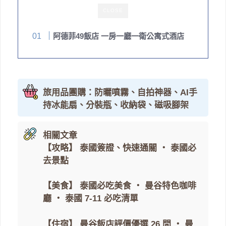
CLOSE
阿德菲49飯店 一房一廳一衛公寓式酒店
旅用品團購：防曬噴霧、自拍神器、AI手
持冰能扇、分裝瓶、收納袋、磁吸腳架
相關文章
【攻略】
泰國簽證、快速通關
・
泰國必
去景點
【美食】
泰國必吃美食
・
曼谷特色咖啡
廳
・
泰國 7-11 必吃清單
【住宿】
曼谷飯店評價優選 26 間
・
曼