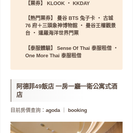
【票券】
KLOOK
・
KKDAY
【熱門票券】
曼谷 BTS 兔子卡
・
古城
76 府＋三頭象神博物館
・
曼谷王權觀景
台
・
暹羅海洋世界門票
【泰服體驗】
Sense Of Thai 泰服租借
・
One More Thai 泰服租借
阿德菲49飯店 一房一廳一衛公寓式酒
店
目前房價查詢：
agoda
｜
booking