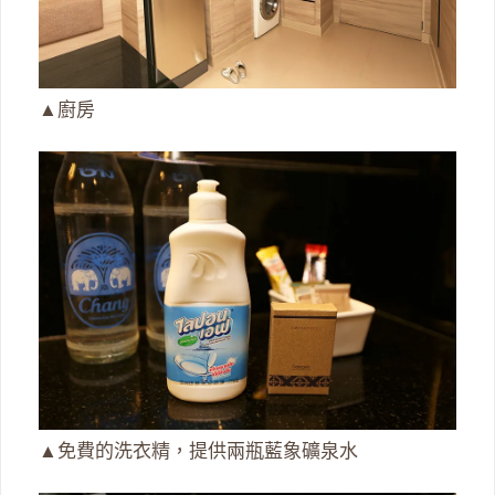
▲廚房
▲免費的洗衣精，提供兩瓶藍象礦泉水