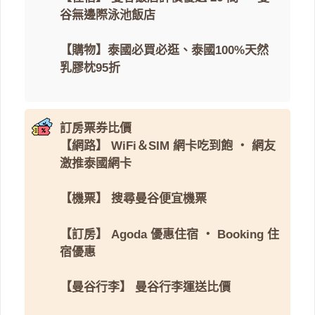
谷無邊際泳池飯店
【購物】
泰國必買必逛
、
泰國100%天然
乳膠枕95折
訂房票券比價
【網路】
WiFi＆SIM 網卡吃到飽
・
網友
激推泰國網卡
【機票】
搜尋曼谷便宜機票
【訂房】
Agoda 優惠住宿
・
Booking 住
宿優惠
【曼谷行李】
曼谷行李運送比價