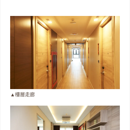
▲樓層走廊