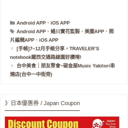
分
Android APP
、
iOS APP
類
標
Android APP
、
蜷川實花監製
、
美圖APP
、
照
籤
片編輯APP
、
iOS APP
[手帳]7~12月手帳分享，TRAVELER’S
notebook關西交通路線圖好讚唷!
台中美食｜朋友聚會~碳金屋Music Yakitori串
燒店(台中一中街旁)
》日本優惠券 / Japan Coupon