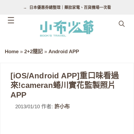
跳
日本優惠券總整理｜藥妝家電、百貨機場一次看
至
主
要
內
容
Home
»
2+2隨記
»
Android APP
[iOS/Android APP]重口味看過
來!cameran蜷川實花監製照片
APP
2013/01/10
作者:
許小布