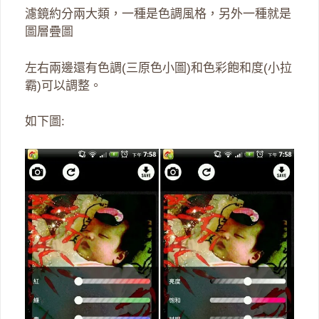
濾鏡約分兩大類，一種是色調風格，另外一種就是
圖層疊圖
左右兩邊還有色調(三原色小圖)和色彩飽和度(小拉
霸)可以調整。
如下圖: