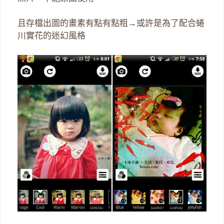
且存檔出圖的畫素有點有點粗→或許是為了配合蜷
川實花的迷幻風格