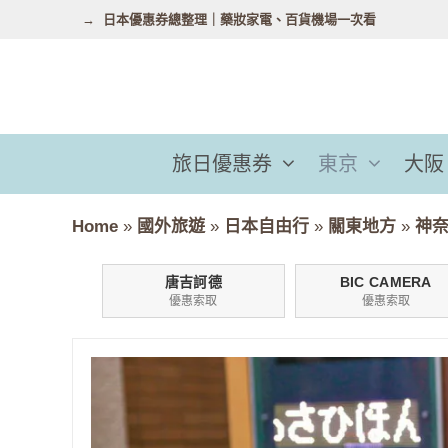
跳
日本優惠券總整理｜藥妝家電、百貨機場一次看
至
主
要
內
容
旅日優惠券
東京
大阪
Home
»
國外旅遊
»
日本自由行
»
關東地方
»
神奈
唐吉訶德
BIC CAMERA
優惠索取
優惠索取