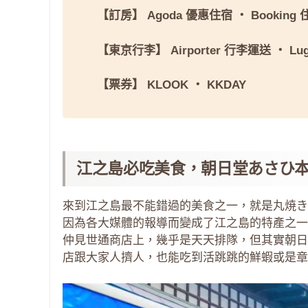
【訂房】
Agoda 優惠住宿
・
Booking
【東京行李】
Airporter 行李運送
・
Lu
【票券】
KLOOK
・
KKDAY
江之島必吃美食，朝日堂あさひ
來到江之島最不能錯過的美食之一，就是丸焼き
因為各大媒體的報導而變成了江之島的特產之一
仲見世通商店上，幾乎是天天排隊，但其實朝日
店跟大家人擠人，也能吃到活跳跳的鮮蝦或是章