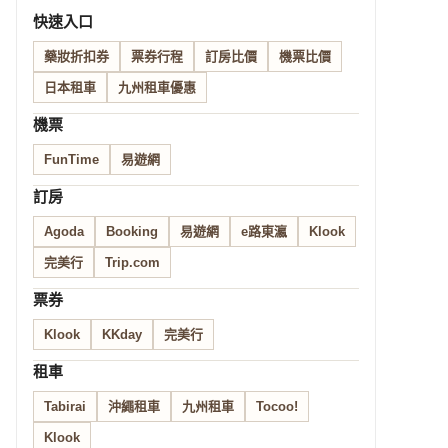
快速入口
藥妝折扣券
票券行程
訂房比價
機票比價
日本租車
九州租車優惠
機票
FunTime
易遊網
訂房
Agoda
Booking
易遊網
e路東瀛
Klook
完美行
Trip.com
票券
Klook
KKday
完美行
租車
Tabirai
沖繩租車
九州租車
Tocoo!
Klook