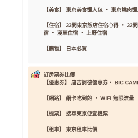
【美食】
東京美食懶人包
・
東京燒肉懶
【住宿】
33間東京飯店住宿心得
・
32
宿
・
淺草住宿
・
上野住宿
【購物】
日本必買
訂房票券比價
【優惠券】
唐吉訶德優惠券
・
BIC CAM
【網路】
網卡吃到飽
・
WiFi 無限流量
【機票】
搜尋東京便宜機票
【租車】
東京租車比價