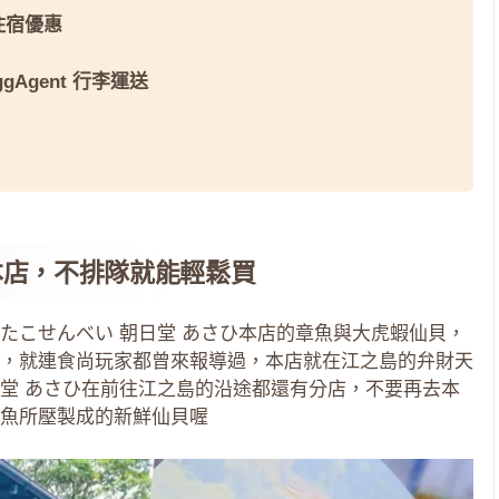
 住宿優惠
ggAgent 行李運送
本店，不排隊就能輕鬆買
たこせんべい 朝日堂 あさひ本店的章魚與大虎蝦仙貝，
，就連食尚玩家都曾來報導過，本店就在江之島的弁財天
堂 あさひ在前往江之島的沿途都還有分店，不要再去本
魚所壓製成的新鮮仙貝喔