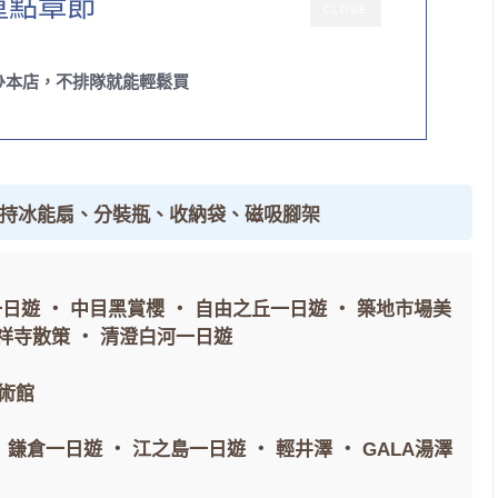
重點章節
CLOSE
ひ本店，不排隊就能輕鬆買
手持冰能扇、分裝瓶、收納袋、磁吸腳架
一日遊
・
中目黑賞櫻
・
自由之丘一日遊
・
築地市場美
祥寺散策
・
清澄白河一日遊
術館
・
鎌倉一日遊
・
江之島一日遊
・
輕井澤
・
GALA湯澤