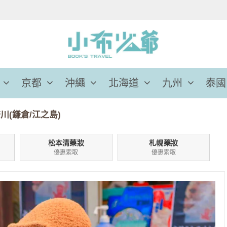
京都
沖繩
北海道
九州
泰國
川(鎌倉/江之島)
松本清藥妝
札幌藥妝
優惠索取
優惠索取