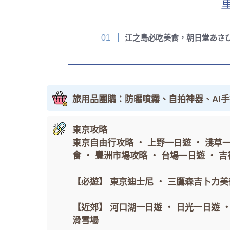
江之島必吃美食，朝日堂あさ
旅用品團購：防曬噴霧、自拍神器、AI
東京攻略
東京自由行攻略
・
上野一日遊
・
淺草
食
・
豐洲市場攻略
・
台場一日遊
・
吉
【必遊】
東京迪士尼
・
三鷹森吉卜力美
【近郊】
河口湖一日遊
・
日光一日遊
滑雪場