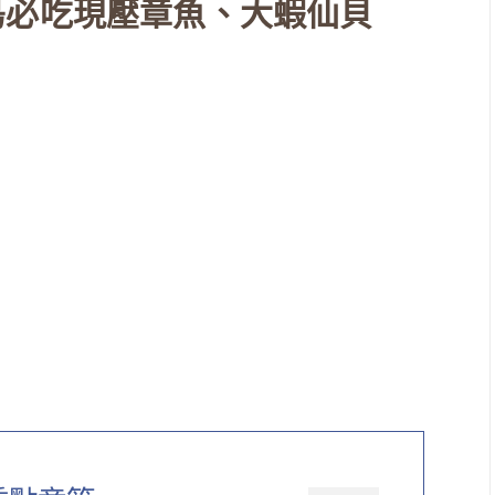
島必吃現壓章魚、大蝦仙貝