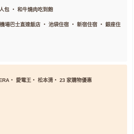
人包
・
和牛燒肉吃到飽
間機場巴士直達飯店
・
池袋住宿
・
新宿住宿
・
銀座住
ERA
・
愛電王
・
松本清
・
23 家購物優惠