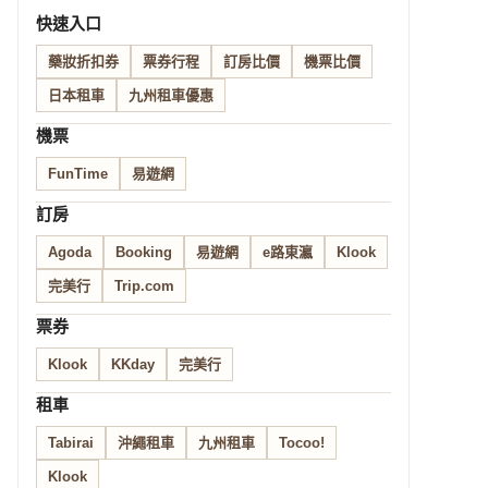
快速入口
藥妝折扣券
票券行程
訂房比價
機票比價
日本租車
九州租車優惠
機票
FunTime
易遊網
訂房
Agoda
Booking
易遊網
e路東瀛
Klook
完美行
Trip.com
票券
Klook
KKday
完美行
租車
Tabirai
沖繩租車
九州租車
Tocoo!
Klook