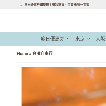
跳
日本優惠券總整理｜藥妝家電、百貨機場一次看
至
主
要
內
容
旅日優惠券
東京
大阪
Home
»
台灣自由行