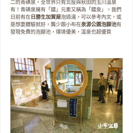
二的青磺泉，全世界只有北投與秋田的玉川溫泉
有！青磺泉擁有「鐳」元素又稱為「鐳泉」，我們
日前有在
日勝生加賀屋
泡過湯，可以參考內文，或
是想要體驗就好，龔少跟小布在
泉源公園泡腳池
有
發現免費的泡腳池，環境優美，溫泉也超優質