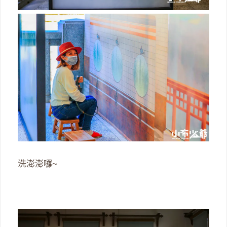
洗澎澎囉~