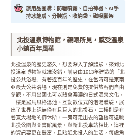
旅用品團購：防曬噴霧、自拍神器、AI手
持冰能扇、分裝瓶、收納袋、磁吸腳架
北投溫泉博物館，親眼所見，感受溫泉
小鎮百年風華
北投溫泉的歷史悠久，想要深入了解體驗，來到北
投溫泉博物館就准沒錯，前身由1913年建造的「北
投公共浴場」有著近百年的歷史，在當時可是東南
亞最大公共浴場，現在則是免費的提供旅客們自由
參觀，不用出國也可以體會濃濃的日式溫泉文化，
一樓是羅馬風格湯池、互動數位式的泡湯體驗，展
出了世界上絕無僅有且巨大的北投石，二樓則是有
著寬大場地的御休所，一旁可走出去的望樓可遠眺
北投公園與圖書館風景，與新北投車站相比，這裡
的資訊要更在豐富，且貼近北投人的生活，每處角