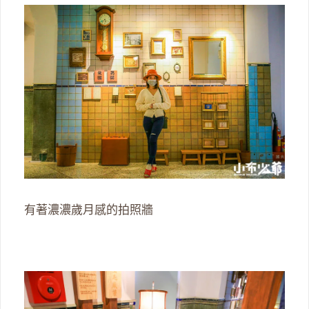
有著濃濃歲月感的拍照牆