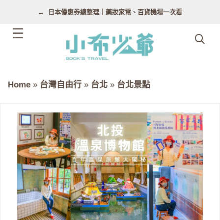
跳
日本優惠券總整理｜藥妝家電、百貨機場一次看
至
主
要
內
容
Home
»
台灣自由行
»
台北
»
台北景點