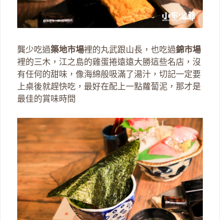
龔少吃過
築地市場
裡的丸武跟山長，也吃過
錦市場
裡的三木，江之島的雞蛋捲遠遠大勝這些名店，沒
有任何的甜味，像海綿般吸滿了湯汁，切記一定要
上桌後就趕快吃，最好在配上一點蘿蔔泥，那才是
最佳的賞味時間