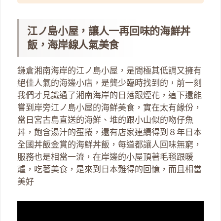
江ノ島小屋，讓人一再回味的海鮮丼
飯，海岸線人氣美食
鎌倉湘南海岸的江ノ島小屋，是間極其低調又擁有
絕佳人氣的海邊小店，是龔少臨時找到的，前一刻
我們才見識過了湘南海岸的日落跟煙花，這下還能
嘗到岸旁江ノ島小屋的海鮮美食，實在太有緣份，
當日宮古島直送的海鮮、堆的跟小山似的吻仔魚
丼，飽含湯汁的蛋捲，還有店家連續得到８年日本
全國丼飯金賞的海鮮丼飯，每道都讓人回味無窮，
服務也是相當一流，在岸邊的小屋頂著毛毯跟暖
爐，吃著美食，是來到日本難得的回憶，而且相當
美好