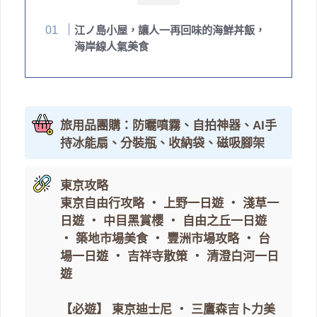
江ノ島小屋，讓人一再回味的海鮮丼飯，
海岸線人氣美食
旅用品團購：防曬噴霧、自拍神器、AI手
持冰能扇、分裝瓶、收納袋、磁吸腳架
東京攻略
東京自由行攻略
・
上野一日遊
・
淺草一
日遊
・
中目黑賞櫻
・
自由之丘一日遊
・
築地市場美食
・
豐洲市場攻略
・
台
場一日遊
・
吉祥寺散策
・
清澄白河一日
遊
【必遊】
東京迪士尼
・
三鷹森吉卜力美