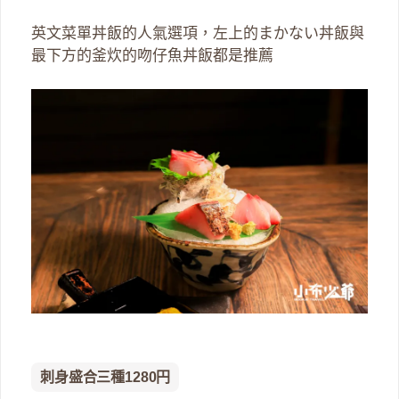
英文菜單丼飯的人氣選項，左上的まかない丼飯與
最下方的釜炊的吻仔魚丼飯都是推薦
刺身盛合三種1280円