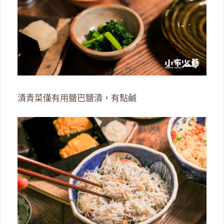
漬青菜僅有用鹽巴鹽漬，有點鹹