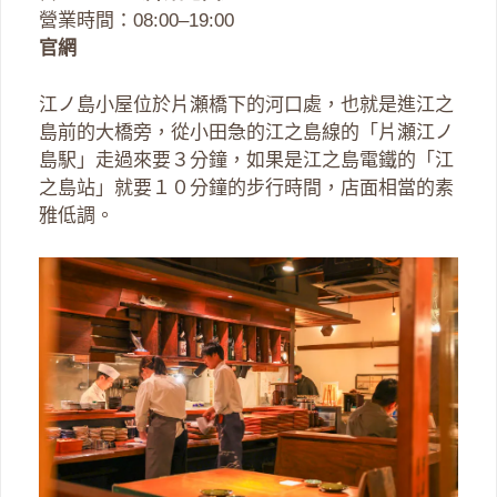
營業時間：08:00–19:00
官網
江ノ島小屋位於片瀬橋下的河口處，也就是進江之
島前的大橋旁，從小田急的江之島線的「片瀬江ノ
島駅」走過來要３分鐘，如果是江之島電鐵的「江
之島站」就要１０分鐘的步行時間，店面相當的素
雅低調。