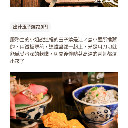
出汁玉子燒720円
服務生的小姐說這裡的玉子燒是江ノ島小屋所推薦
的，用鐵板現煎，連鐵盤都一起上，光是用刀切就
能感受蛋深的軟嫩，切開後伴隨著高湯的香氣都溢
出來了