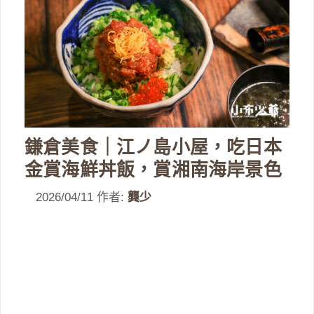
鎌倉美食｜江ノ島小屋，吃日本
金賞海鮮丼飯，賞湘南海岸景色
2026/04/11
作者:
龔少