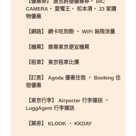
【優惠券】
唐吉訶德優惠券
・
BIC
CAMERA
・
愛電王
・
松本清
・
23 家購
物優惠
【網路】
網卡吃到飽
・
WiFi 無限流量
【機票】
搜尋東京便宜機票
【租車】
東京租車比價
【訂房】
Agoda 優惠住宿
・
Booking 住
宿優惠
【東京行李】
Airporter 行李運送
・
LuggAgent 行李運送
【票券】
KLOOK
・
KKDAY