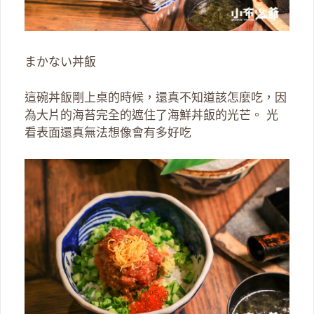
まかない丼飯
這碗丼飯剛上桌的時候，還真不知道該怎麼吃，因
為大片的海苔完全的遮住了海鮮丼飯的光芒。 光
看表面還真無法想像會有多好吃