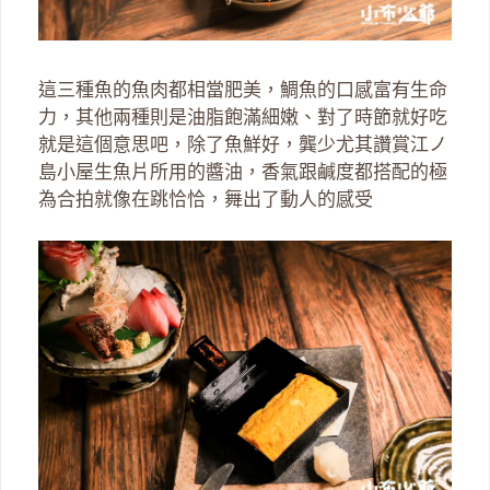
這三種魚的魚肉都相當肥美，鯛魚的口感富有生命
力，其他兩種則是油脂飽滿細嫩、對了時節就好吃
就是這個意思吧，除了魚鮮好，龔少尤其讚賞江ノ
島小屋生魚片所用的醬油，香氣跟鹹度都搭配的極
為合拍就像在跳恰恰，舞出了動人的感受