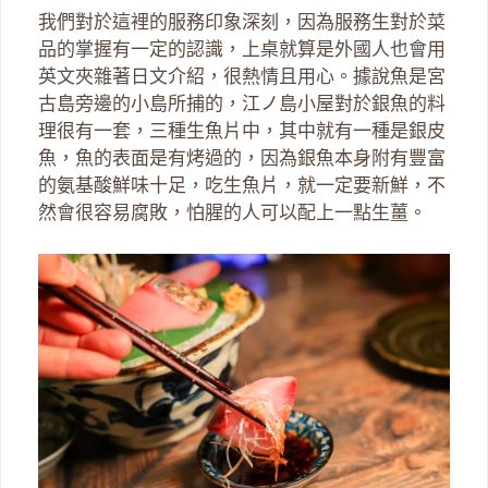
我們對於這裡的服務印象深刻，因為服務生對於菜
品的掌握有一定的認識，上桌就算是外國人也會用
英文夾雜著日文介紹，很熱情且用心。據說魚是宮
古島旁邊的小島所捕的，江ノ島小屋對於銀魚的料
理很有一套，三種生魚片中，其中就有一種是銀皮
魚，魚的表面是有烤過的，因為銀魚本身附有豐富
的氨基酸鮮味十足，吃生魚片，就一定要新鮮，不
然會很容易腐敗，怕腥的人可以配上一點生薑。