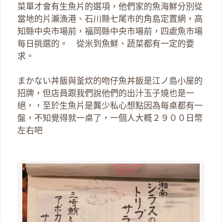
菜單才會有生魚片的選項，他們家的魚海鮮分別從
當地的片瀨漁港、石川縣七尾市的角島定置網，高
知縣中央市場前，福岡縣中央市場前，四處魚市場
每日挑選的。 從米到魚鮮、蔬菜都有一定的要
求。
まかない丼飯與釜炊的吻仔魚丼飯是江ノ島小屋的
招牌，但店員跟我們說他們的出汁玉子燒也是一
絕，，至於生魚片是龔少私心想點因為每桌都有一
盤，不知覺得就一桌了，一個人大概２９００日幣
左右吧