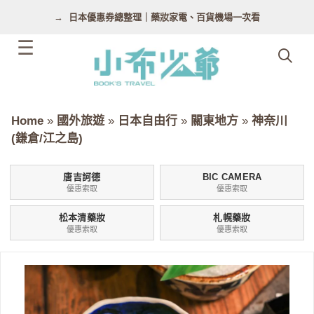
跳
日本優惠券總整理｜藥妝家電、百貨機場一次看
至
主
要
內
容
Home
»
國外旅遊
»
日本自由行
»
關東地方
»
神奈川
(鎌倉/江之島)
唐吉訶德
BIC CAMERA
優惠索取
優惠索取
松本清藥妝
札幌藥妝
優惠索取
優惠索取