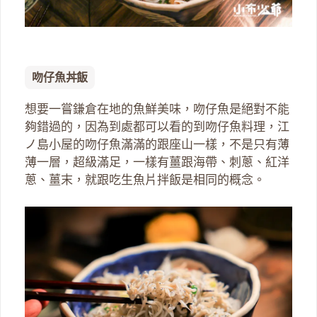
吻仔魚丼飯
想要一嘗鎌倉在地的魚鮮美味，吻仔魚是絕對不能
夠錯過的，因為到處都可以看的到吻仔魚料理，江
ノ島小屋的吻仔魚滿滿的跟座山一樣，不是只有薄
薄一層，超級滿足，一樣有薑跟海帶、刺蔥、紅洋
蔥、薑末，就跟吃生魚片拌飯是相同的概念。