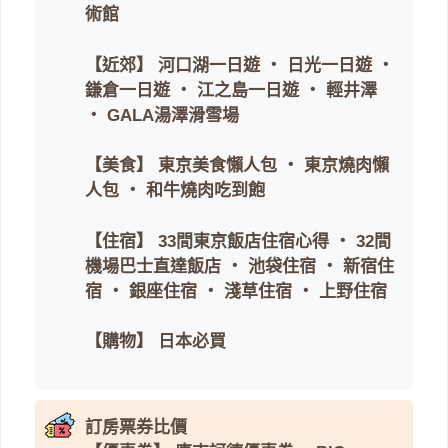
術館
【近郊】
河口湖一日遊
・
日光一日遊
・
鎌倉一日遊
・
江之島一日遊
・
輕井澤
・
GALA湯澤滑雪場
【美食】
東京美食懶人包
・
東京燒肉懶
人包
・
和牛燒肉吃到飽
【住宿】
33間東京飯店住宿心得
・
32間
機場巴士直達飯店
・
池袋住宿
・
新宿住
宿
・
銀座住宿
・
淺草住宿
・
上野住宿
【購物】
日本必買
訂房票券比價