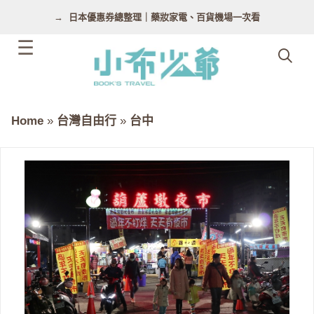
跳
日本優惠券總整理｜藥妝家電、百貨機場一次看
至
主
要
內
容
Home
»
台灣自由行
»
台中