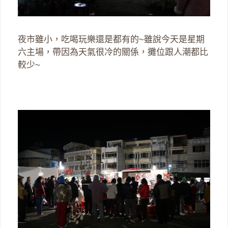
夜市雖小，吃喝玩樂還是都有的~雖說今天是星期
六主場，帶因為天氣很冷的關係，攤位跟人潮都比
較少~