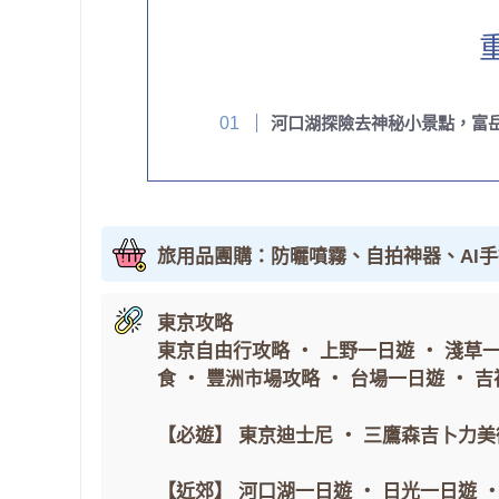
河口湖探險去神秘小景點，富
旅用品團購：防曬噴霧、自拍神器、AI
東京攻略
東京自由行攻略
・
上野一日遊
・
淺草
食
・
豐洲市場攻略
・
台場一日遊
・
吉
【必遊】
東京迪士尼
・
三鷹森吉卜力美
【近郊】
河口湖一日遊
・
日光一日遊