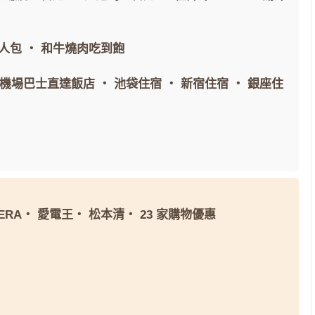
人包
・
和牛燒肉吃到飽
間機場巴士直達飯店
・
池袋住宿
・
新宿住宿
・
銀座住
ERA
・
愛電王
・
松本清
・
23 家購物優惠