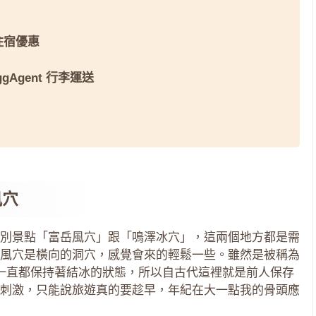
 住宿優惠
ggAgent 行李運送
風穴
別景點「富岳風穴」跟「鳴澤冰穴」，這兩個地方都是需
風穴是橫向的洞穴，感覺會來的輕鬆一些。雖然是被稱為
一直都保持著結冰的狀態，所以自古代這裡就是前人保存
刺激，只能說旅遊真的要趁早，年紀在大一點我的骨頭應