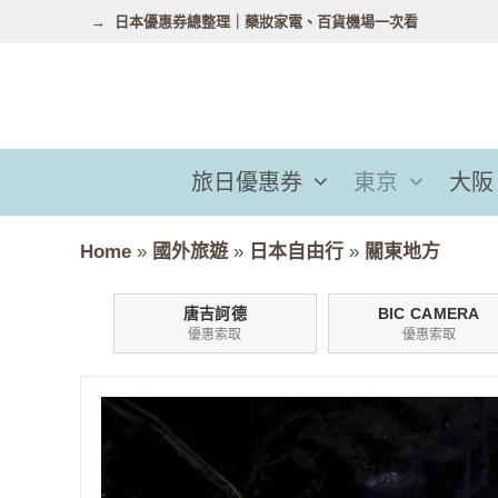
跳
日本優惠券總整理｜藥妝家電、百貨機場一次看
至
主
要
內
容
旅日優惠券
東京
大阪
Home
»
國外旅遊
»
日本自由行
»
關東地方
唐吉訶德
BIC CAMERA
優惠索取
優惠索取