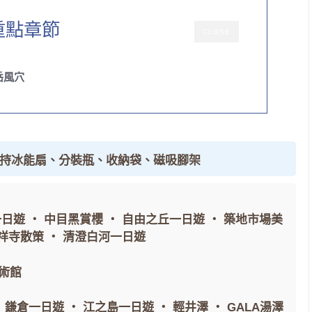
重點章節
CLOSE
岳風穴
手持冰能扇、分裝瓶、收納袋、磁吸腳架
一日遊
・
中目黑賞櫻
・
自由之丘一日遊
・
築地市場美
祥寺散策
・
清澄白河一日遊
術館
・
鎌倉一日遊
・
江之島一日遊
・
輕井澤
・
GALA湯澤