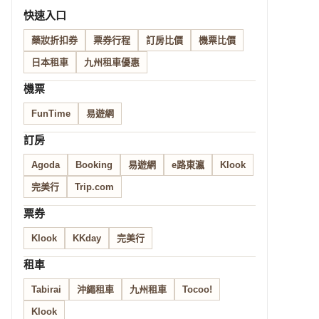
快速入口
藥妝折扣券
票券行程
訂房比價
機票比價
日本租車
九州租車優惠
機票
FunTime
易遊網
訂房
Agoda
Booking
易遊網
e路東瀛
Klook
完美行
Trip.com
票券
Klook
KKday
完美行
租車
Tabirai
沖繩租車
九州租車
Tocoo!
Klook