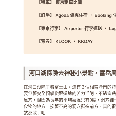
【租車】
東京租車比價
【訂房】
Agoda 優惠住宿
・
Booking
【東京行李】
Airporter 行李運送
・
Lu
【票券】
KLOOK
・
KKDAY
河口湖探險去神秘小景點，富岳
在河口湖除了看富士山，還有２個相當冷門的特
要但著安全帽攀爬跟遁地的苦力活阿，不過富岳
風穴，但因為長年的平均氣溫只有3度，洞穴裡
食物的地方，挨著不高的洞穴挺進前方，真的很
該都散了吧