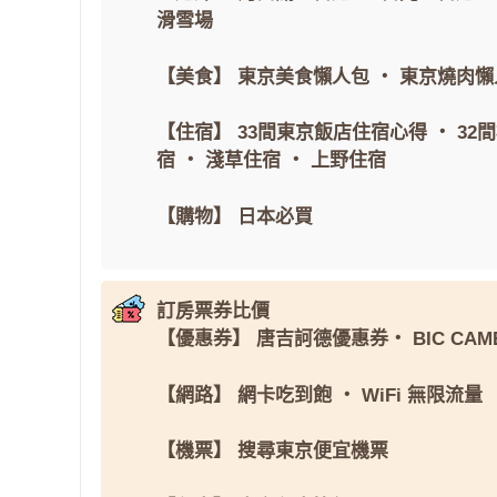
滑雪場
【美食】
東京美食懶人包
・
東京燒肉懶
【住宿】
33間東京飯店住宿心得
・
32
宿
・
淺草住宿
・
上野住宿
【購物】
日本必買
訂房票券比價
【優惠券】
唐吉訶德優惠券
・
BIC CAM
【網路】
網卡吃到飽
・
WiFi 無限流量
【機票】
搜尋東京便宜機票