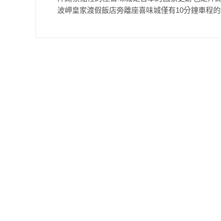
波岬皇家渡假飯店旁離座喜味城僅有10分鐘車程的地