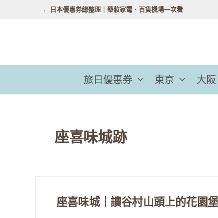
跳
日本優惠券總整理｜藥妝家電、百貨機場一次看
至
主
要
內
容
旅日優惠券
東京
大阪
座喜味城跡
座喜味城｜讀谷村山頭上的花園堡