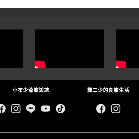
小布少爺旅遊誌
龔二少的食旅生活