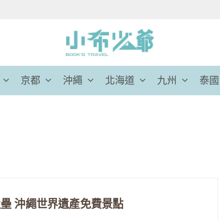
京都
沖繩
北海道
九州
泰國
壘 沖繩世界遺產免費景點