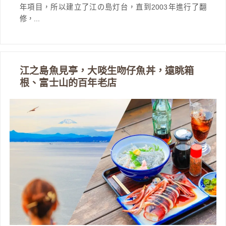
年項目，所以建立了江の島灯台，直到2003年進行了翻
修，...
江之島魚見亭，大啖生吻仔魚丼，遠眺箱
根、富士山的百年老店