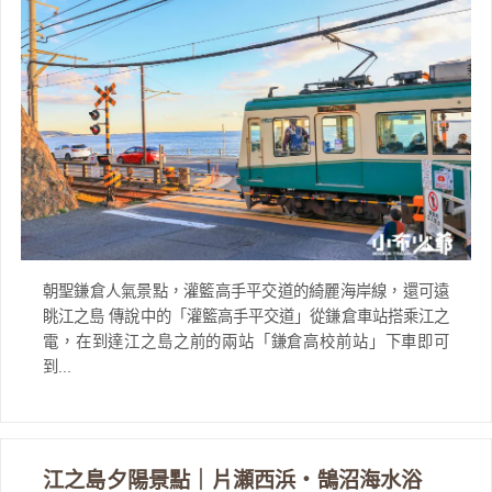
朝聖鎌倉人氣景點，灌籃高手平交道的綺麗海岸線，還可遠
眺江之島 傳說中的「灌籃高手平交道」從鎌倉車站搭乘江之
電，在到達江之島之前的兩站「鎌倉高校前站」下車即可
到...
江之島夕陽景點｜片瀬西浜・鵠沼海水浴