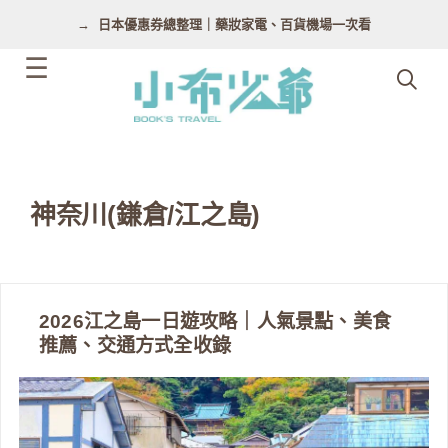
跳
日本優惠券總整理｜藥妝家電、百貨機場一次看
至
主
要
內
容
神奈川(鎌倉/江之島)
2026江之島一日遊攻略｜人氣景點、美食
推薦、交通方式全收錄