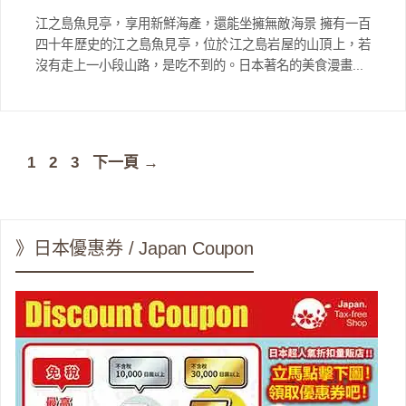
江之島魚見亭，享用新鮮海產，還能坐擁無敵海景 擁有一百
四十年歷史的江之島魚見亭，位於江之島岩屋的山頂上，若
沒有走上一小段山路，是吃不到的。日本著名的美食漫畫...
頁
頁
頁
1
2
3
下一頁
→
面
面
面
》日本優惠券 / Japan Coupon