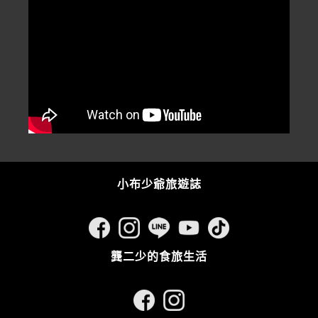
小布少爺旅遊誌
龔二少的食旅生活