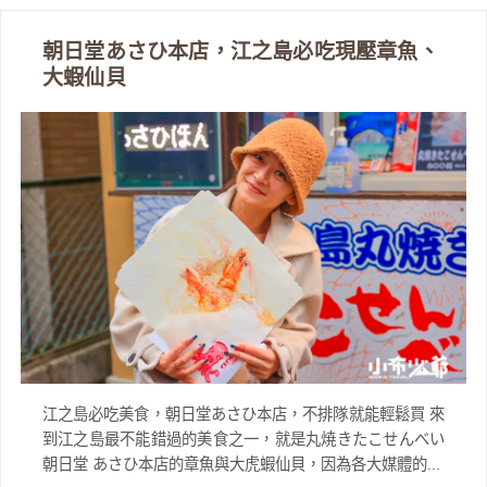
朝日堂あさひ本店，江之島必吃現壓章魚、
大蝦仙貝
江之島必吃美食，朝日堂あさひ本店，不排隊就能輕鬆買 來
到江之島最不能錯過的美食之一，就是丸焼きたこせんべい
朝日堂 あさひ本店的章魚與大虎蝦仙貝，因為各大媒體的...