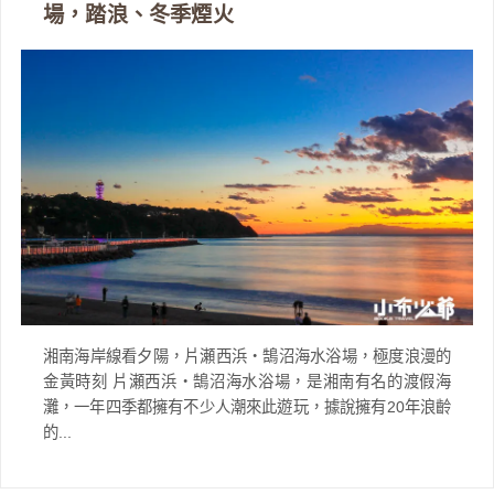
場，踏浪、冬季煙火
湘南海岸線看夕陽，片瀬西浜・鵠沼海水浴場，極度浪漫的
金黃時刻 片瀬西浜・鵠沼海水浴場，是湘南有名的渡假海
灘，一年四季都擁有不少人潮來此遊玩，據說擁有20年浪齡
的...