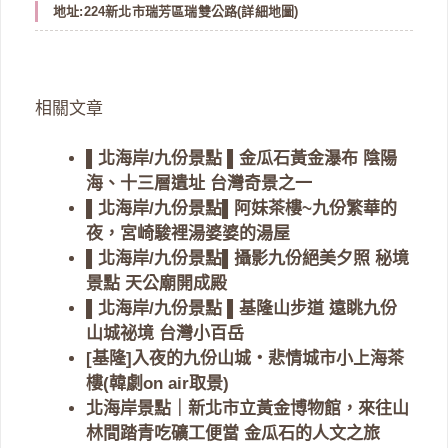
地址:224新北市瑞芳區瑞雙公路(
詳細地圖
)
相關文章
▌北海岸/九份景點 ▌金瓜石黃金瀑布 陰陽
海、十三層遺址 台灣奇景之一
▌北海岸/九份景點▌阿妹茶樓~九份繁華的
夜，宮崎駿裡湯婆婆的湯屋
▌北海岸/九份景點▌攝影九份絕美夕照 秘境
景點 天公廟開成殿
▌北海岸/九份景點 ▌基隆山步道 遠眺九份
山城祕境 台灣小百岳
[基隆]入夜的九份山城‧悲情城市小上海茶
樓(韓劇on air取景)
北海岸景點｜新北市立黃金博物館，來往山
林間踏青吃礦工便當 金瓜石的人文之旅