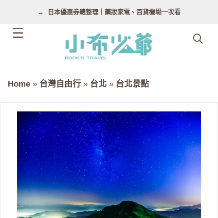
跳
日本優惠券總整理｜藥妝家電、百貨機場一次看
至
主
要
內
容
Home
»
台灣自由行
»
台北
»
台北景點