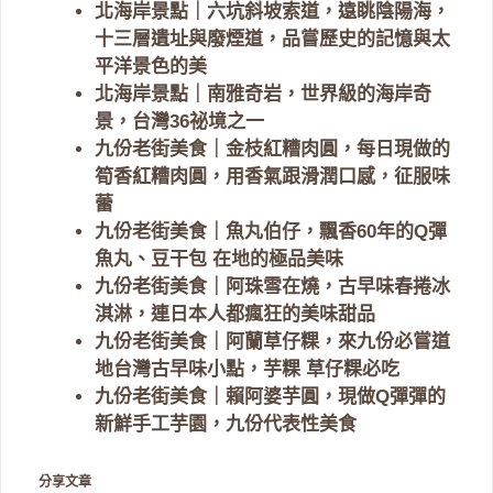
北海岸景點｜六坑斜坡索道，遠眺陰陽海，
十三層遺址與廢煙道，品嘗歷史的記憶與太
平洋景色的美
北海岸景點｜南雅奇岩，世界級的海岸奇
景，台灣36祕境之一
九份老街美食｜金枝紅糟肉圓，每日現做的
筍香紅糟肉圓，用香氣跟滑潤口感，征服味
蕾
九份老街美食｜魚丸伯仔，飄香60年的Q彈
魚丸、豆干包 在地的極品美味
九份老街美食｜阿珠雪在燒，古早味春捲冰
淇淋，連日本人都瘋狂的美味甜品
九份老街美食｜阿蘭草仔粿，來九份必嘗道
地台灣古早味小點，芋粿 草仔粿必吃
九份老街美食｜賴阿婆芋圓，現做Q彈彈的
新鮮手工芋園，九份代表性美食
分享文章