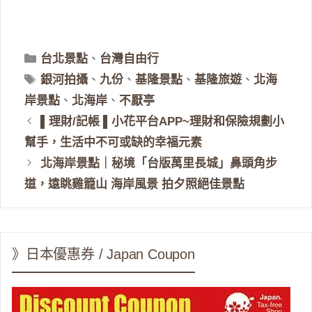
分
台北景點
、
台灣自由行
類
標
銀河拍攝
、
九份
、
基隆景點
、
基隆旅遊
、
北海
籤
岸景點
、
北海岸
、
不厭亭
▌理財/記帳 ▌小花平台APP~理財和保險規劃小
幫手，生活中不可或缺的幸福元素
北海岸景點｜秘境「台版萬里長城」鼻頭角步
道，遠眺雞籠山 海岸風景 拍夕照絕佳景點
》日本優惠券 / Japan Coupon