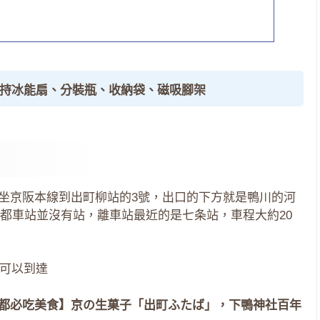
手持冰能扇、分裝瓶、收納袋、磁吸腳架
，坐京阪本線到出町柳站的3號，出口的下方就是鴨川的河
都車站並沒有站，離車站最近的是七条站，車程大約20
號都可以到達
都必吃美食】京の生菓子「出町ふたば」，下鴨神社百年