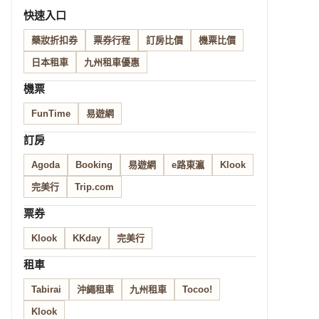
快速入口
藥妝折扣券
票券行程
訂房比價
機票比價
日本租車
九州租車優惠
機票
FunTime
易遊網
訂房
Agoda
Booking
易遊網
e路東瀛
Klook
完美行
Trip.com
票券
Klook
KKday
完美行
租車
Tabirai
沖繩租車
九州租車
Tocoo!
Klook