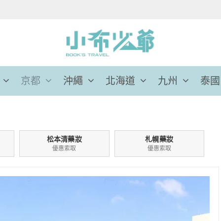
京都
沖繩
北海道
九州
泰國
松本清藥妝
札幌藥妝
優惠索取
優惠索取