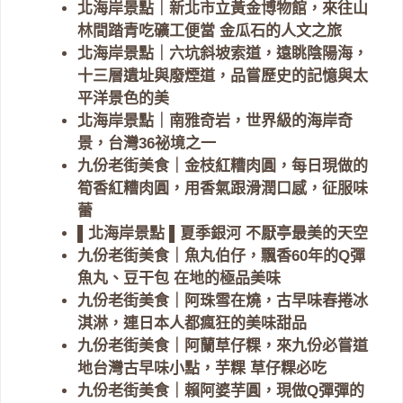
北海岸景點｜新北市立黃金博物館，來往山
林間踏青吃礦工便當 金瓜石的人文之旅
北海岸景點｜六坑斜坡索道，遠眺陰陽海，
十三層遺址與廢煙道，品嘗歷史的記憶與太
平洋景色的美
北海岸景點｜南雅奇岩，世界級的海岸奇
景，台灣36祕境之一
九份老街美食｜金枝紅糟肉圓，每日現做的
筍香紅糟肉圓，用香氣跟滑潤口感，征服味
蕾
▌北海岸景點 ▌夏季銀河 不厭亭最美的天空
九份老街美食｜魚丸伯仔，飄香60年的Q彈
魚丸、豆干包 在地的極品美味
九份老街美食｜阿珠雪在燒，古早味春捲冰
淇淋，連日本人都瘋狂的美味甜品
九份老街美食｜阿蘭草仔粿，來九份必嘗道
地台灣古早味小點，芋粿 草仔粿必吃
九份老街美食｜賴阿婆芋圓，現做Q彈彈的