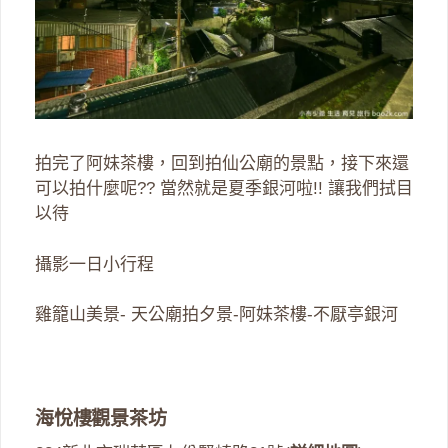
拍完了阿妹茶樓，回到拍仙公廟的景點，接下來還
可以拍什麼呢?? 當然就是夏季銀河啦!! 讓我們拭目
以待
攝影一日小行程
雞籠山美景- 天公廟拍夕景-阿妹茶樓-不厭亭銀河
海悅樓觀景茶坊