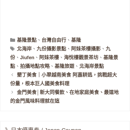
分
基隆景點
、
台灣自由行
、
基隆
類
標
北海岸
、
九份攝影景點
、
阿妹茶樓攝影
、
九
籤
份
、
Jiufen
、
阿妹茶樓
、
海悅樓觀景茶坊
、
基隆景
點
、
拍攝地點攻略
、
基隆旅遊
、
北海岸景點
墾丁美食｜小翠越南美食 阿嘉耕逃，挑戰超大
份量，根本巨人國美食料理
金門美食│新大同餐飲、在地家庭美食、最道地
的金門風味料理就在這