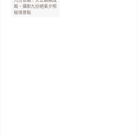
九份景點｜天公廟開成
殿，攝影九份絕美夕照
秘境景點