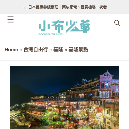
跳
日本優惠券總整理｜藥妝家電、百貨機場一次看
至
主
要
內
容
Home
»
台灣自由行
»
基隆
»
基隆景點