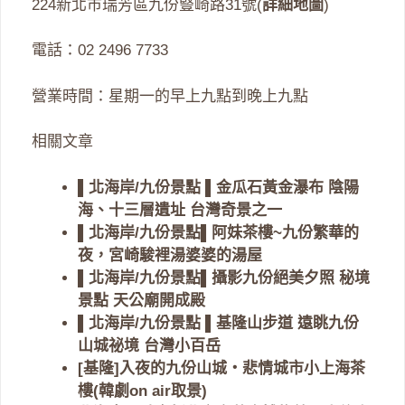
224新北市瑞芳區九份豎崎路31號(
詳細地圖
)
電話：02 2496 7733
營業時間：星期一的早上九點到晚上九點
相關文章
▌北海岸/九份景點 ▌金瓜石黃金瀑布 陰陽
海、十三層遺址 台灣奇景之一
▌北海岸/九份景點▌阿妹茶樓~九份繁華的
夜，宮崎駿裡湯婆婆的湯屋
▌北海岸/九份景點▌攝影九份絕美夕照 秘境
景點 天公廟開成殿
▌北海岸/九份景點 ▌基隆山步道 遠眺九份
山城祕境 台灣小百岳
[基隆]入夜的九份山城‧悲情城市小上海茶
樓(韓劇on air取景)