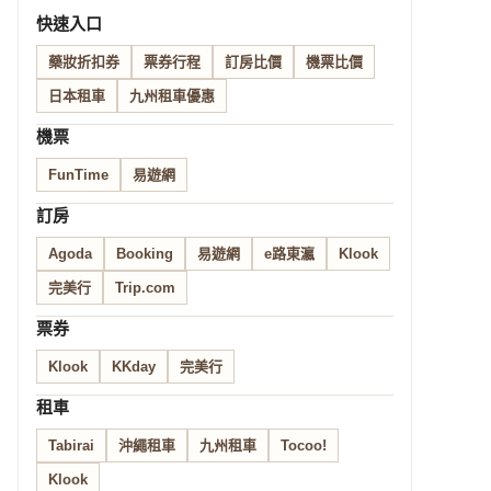
快速入口
藥妝折扣券
票券行程
訂房比價
機票比價
日本租車
九州租車優惠
機票
FunTime
易遊網
訂房
Agoda
Booking
易遊網
e路東瀛
Klook
完美行
Trip.com
票券
Klook
KKday
完美行
租車
Tabirai
沖繩租車
九州租車
Tocoo!
Klook