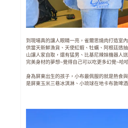
到現場真的讓人眼睛一亮，雀爾思燒肉打造室內
供當天新鮮漁貨、天使紅蝦、牡蠣、阿根廷透抽
山讓人家自取，還有猛男、比基尼辣妹機器人送
完美身材的夢想~覺得自己可以吃更多幻覺~哈
身為屏東出生的孩子，小布最佩服的就是熱食與
是屏東玉米三巷冰淇淋、小琉球在地卡布敦啤酒