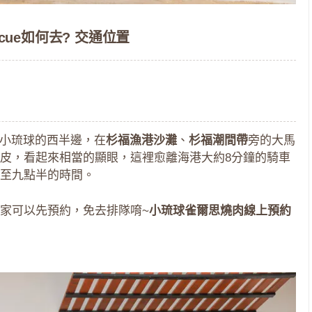
becue如何去? 交通位置
ue位於小琉球的西半邊，在
杉福漁港沙灘
、
杉福潮間帶
旁的大馬
皮，看起來相當的顯眼，這裡愈離海港大約8分鐘的騎車
至九點半的時間。
家可以先預約，免去排隊唷~
小琉球雀爾思燒肉線上預約