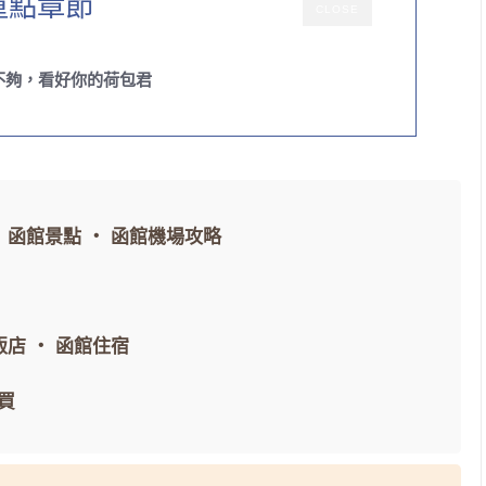
重點章節
CLOSE
不夠，看好你的荷包君
・
函館景點
・
函館機場攻略
飯店
・
函館住宿
買