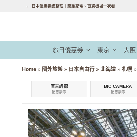
跳
日本優惠券總整理｜藥妝家電、百貨機場一次看
至
主
要
內
容
旅日優惠券
東京
大阪
Home
»
國外旅遊
»
日本自由行
»
北海道
»
札幌
唐吉訶德
BIC CAMERA
優惠索取
優惠索取