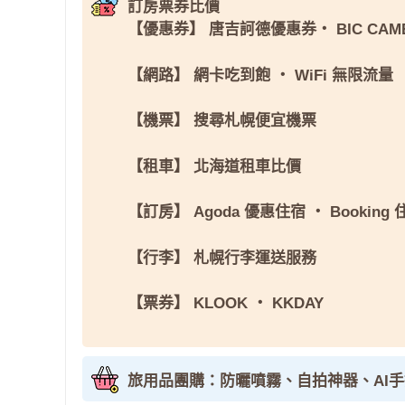
訂房票券比價
【優惠券】
唐吉訶德優惠券
・
BIC CAM
【網路】
網卡吃到飽
・
WiFi 無限流量
【機票】
搜尋札幌便宜機票
【租車】
北海道租車比價
【訂房】
Agoda 優惠住宿
・
Booking
【行李】
札幌行李運送服務
【票券】
KLOOK
・
KKDAY
旅用品團購：防曬噴霧、自拍神器、AI