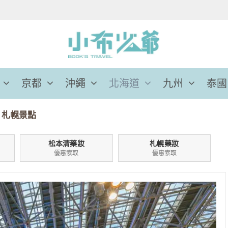
京都
沖繩
北海道
九州
泰國
»
札幌景點
松本清藥妝
札幌藥妝
優惠索取
優惠索取