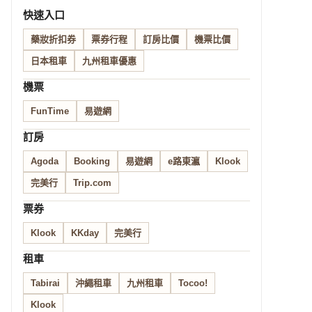
快速入口
藥妝折扣券
票券行程
訂房比價
機票比價
日本租車
九州租車優惠
機票
FunTime
易遊網
訂房
Agoda
Booking
易遊網
e路東瀛
Klook
完美行
Trip.com
票券
Klook
KKday
完美行
租車
Tabirai
沖繩租車
九州租車
Tocoo!
Klook