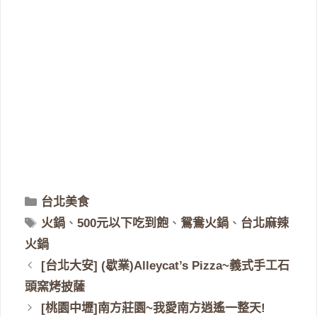
分
台北美食
類
標
火鍋
、
500元以下吃到飽
、
鴛鴦火鍋
、
台北麻辣
籤
火鍋
[台北大安] (歇業)Alleycat’s Pizza~義式手工石
頭窯烤披薩
[桃園中壢]南方莊園~我愛南方逍遙一整天!