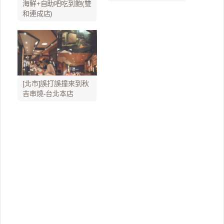
海鮮+自助吧吃到飽(雙
和連成店)
[北市]誤打誤撞來到秋
吉串燒-台北本店