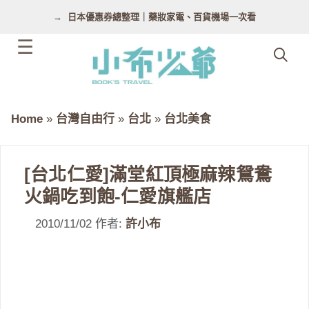
跳
日本優惠券總整理｜藥妝家電、百貨機場一次看
至
主
要
內
容
Home
»
台灣自由行
»
台北
»
台北美食
[台北仁愛]滿堂紅頂極麻辣鴛鴦
火鍋吃到飽-仁愛旗艦店
2010/11/02
作者:
許小布