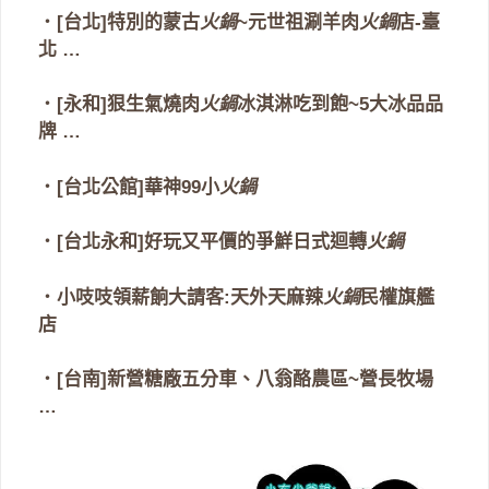
‧
[台北]特別的蒙古
火鍋
~元世祖涮羊肉
火鍋
店-臺
北
…
‧
[永和]狠生氣燒肉
火鍋
冰淇淋吃到飽~5大冰品品
牌
…
‧
[台北公館]華神99小
火鍋
‧
[台北永和]好玩又平價的爭鮮日式迴轉
火鍋
‧
小吱吱領薪餉大請客:天外天麻辣
火鍋
民權旗艦
店
‧
[台南]新營糖廠五分車、八翁酪農區~營長牧場
…