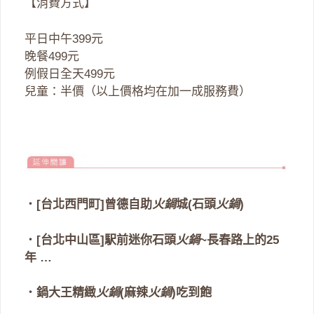
【消費方式】
平日中午399元
晚餐499元
例假日全天499元
兒童：半價（以上價格均在加一成服務費）
‧
[台北西門町]曾德自助
火鍋
城(石頭
火鍋
)
‧
[台北中山區]駅前迷你石頭
火鍋
~長春路上的25
年
…
‧
鍋大王精緻
火鍋
(麻辣
火鍋
)吃到飽