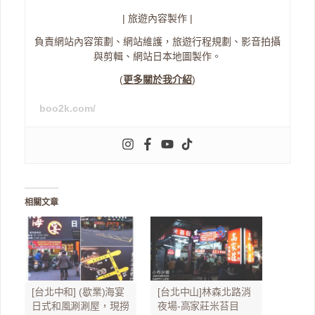
| 旅遊內容製作 |
負責網站內容策劃、網站維護，旅遊行程規劃、影音拍攝
與剪輯、網站日本地圖製作。
(
更多關於我介紹
)
boo2k.com/
相關文章
[台北中和] (歇業)海宴
[台北中山]林森北路消
日式和風涮涮屋，現撈
夜場-高家莊米苔目