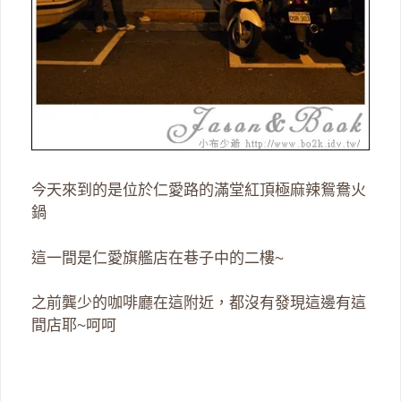
今天來到的是位於仁愛路的滿堂紅頂極麻辣鴛鴦火
鍋
這一間是仁愛旗艦店在巷子中的二樓~
之前龔少的咖啡廳在這附近，都沒有發現這邊有這
間店耶~呵呵