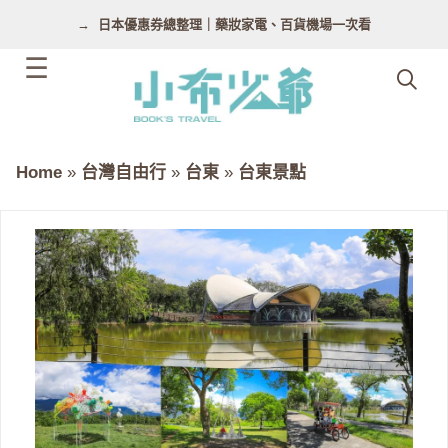
跳
日本優惠券總整理｜藥妝家電、百貨機場一次看
至
主
要
內
容
Home
»
台灣自由行
»
台東
»
台東景點