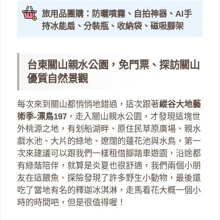
旅用品團購：防曬噴霧、自拍神器、AI手
持冰能扇、分裝瓶、收納袋、磁吸腳架
台東關山親水公園，免門票、探訪關山
優質自然景觀
每次來到關山都悄悄地錯過，這次跟著
縱谷大地藝
術季-漂鳥197
，走入關山親水公園，才發現這塊世
外桃源之地，有划船湖畔、原住民草原廣場、親水
戲水池、大片的綠地、遼闊的蓮花池與水鳥，第一
次來建議可以跟我們一樣租借腳踏車遊園，沿途都
有綠蔭陪伴，就算是炎夏也很舒適，我們兩個小朋
友在這餵魚、探險發現了許多野生小動物，最後還
吃了當地有名的釋迦冰淇淋，走馬看花大概一個小
時的時間吧，但是很值得喔！