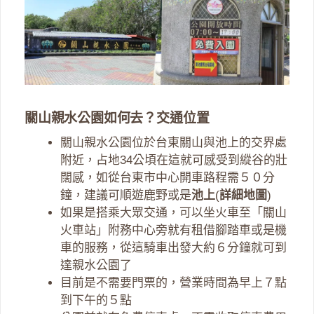
關山親水公園如何去？交通位置
關山親水公園位於台東關山與池上的交界處
附近，占地34公頃在這就可感受到縱谷的壯
闊感，如從台東市中心開車路程需５０分
鐘，建議可順遊鹿野或是
池上
(
詳細地圖
)
如果是搭乘大眾交通，可以坐火車至「關山
火車站」附務中心旁就有租借腳踏車或是機
車的服務，從這騎車出發大約６分鐘就可到
達親水公園了
目前是不需要門票的，營業時間為早上７點
到下午的５點